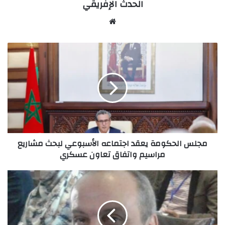
الحدث الإفريقي
Website
مجلس
الحكومة
يعقد
اجتماعه
الأسبوعي
لبحث
مشاريع
مراسيم
واتفاق
مجلس الحكومة يعقد اجتماعه الأسبوعي لبحث مشاريع
تعاون
مراسيم واتفاق تعاون عسكري
عسكري
خواطر
..
عبد
السلام
الزروالي