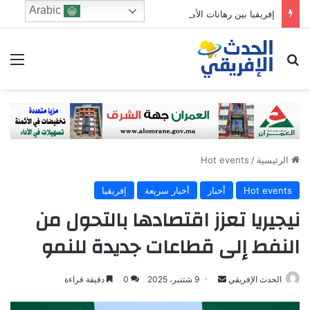
Arabic
إفريقيا بين رهانات الأمن الاقتصادي وتوازنات الهجرة..والمغرب في قلب التحولات القارية
ابحث عن
الق
الرئيسية
/
Hot events
Hot events
أخبار
أخبار سريعة
إفريقيا
نيجيريا تعزز اقتصادها بالتحول من
النفط إلى قطاعات جديدة للنمو
Send
الحدث الإفريقي
9 شتنبر، 2025
0
دقيقة قراءة
an