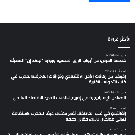
الأكثر قراءة
قبل 8 minutes
هندسة الفرص: عن أبواب الرزق المنسية وبوابة “لينكد إن” المضيئة
قبل 13 minutes
إفريقيا بين رهانات الأمن الاقتصادي وتوازنات الهجرة..والمغرب في
قلب التحولات القارية
قبل 46 minutes
المعادن الإستراتيجية في إفريقيا..الذهب الجديد للاقتصاد العالمي
قبل 14 ساعة
إنفانتينو في قلب العاصفة.. تقرير يكشف عرضًا للمغرب لاستضافة
نهائي مونديال 2030 مقابل دعمه
قبل 15 ساعة
عزة ومعتز: حكاية “عز” في غمار شارع المُعزفي قلب القاهرة التي لا