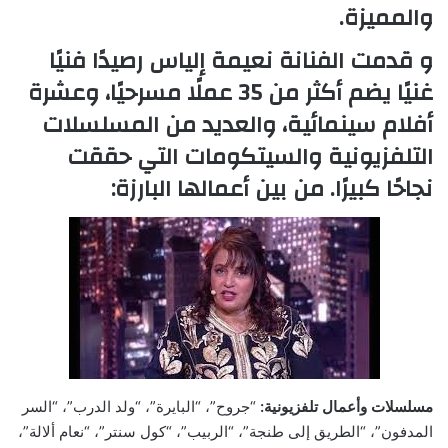
والمميزة.
و قدمت الفنانة نعيمة إلياس رصيدًا فنيًا
غنيًا يضم أكثر من 35 عملًا مسرحيًا، وعشرة
أفلام سينمائية، والعديد من المسلسلات
التلفزيونية والسيتكومات التي حققت
نجاحًا كبيرًا. من بين أعمالها البارزة:
مسلسلات وأعمال تلفزيونية:
“جروح”، “البايرة”، “ولد الدرب”، “السر
المدفون”، “الطريق إلى طنجة”، “الربيب”، “كول سنتر”، “نعام ألالة”،