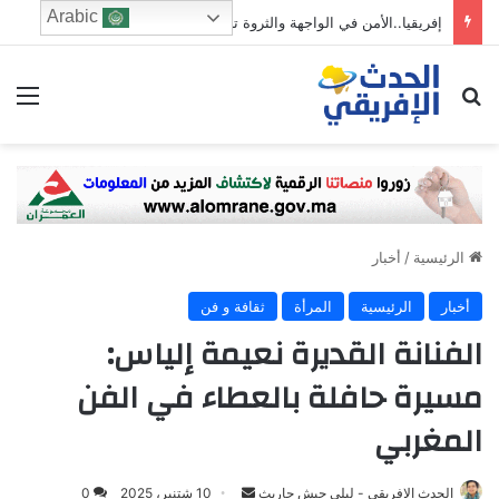
Arabic
إفريقيا..الأمن في الواجهة والثروة تبحث عن طريقها إلى التصنيع
ابحث عن
الق
الرئيسية
/
أخبار
أخبار
الرئيسية
المرأة
ثقافة و فن
الفنانة القديرة نعيمة إلياس:
مسيرة حافلة بالعطاء في الفن
المغربي
Send
الحدث الافريقي - ليلى حبش حاريث
10 شتنبر، 2025
0