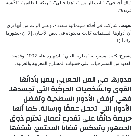
“ياك آجرحي”، “نائب الرئيس”، “هذا حالي”، “تريكة البطاش”، “الآنسة
فريدة”.
سينما:
شاركت في أفلام سينمائية متعددة، وعلى الرغم من أنها ترى
أن أدوارها السينمائية كانت محدودة في بعض الأحيان، إلا أن حضورها
ترك أثرًا.
مسرح:
كتبت مسرحية “مطربة الحي” الشهيرة عام 1992، وقدمت
العديد من المسرحيات على خشبات المسارح المغربية والعربية.
فدورها في الفن المغربي يتميز بأدائها
القوي والشخصيات المركبة التي تجسدها،
فهي ترفض الأدوار السطحية وتفضل
الأدوار التي تحمل عمقًا ورسالة. كما أنها
حريصة دائمًا على تقديم أعمال تحترم ذوق
الجمهور وتعكس قضايا المجتمع. شغفها