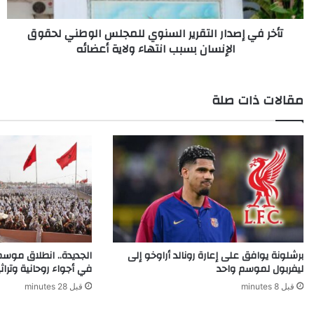
لحقوق
الإنسان
تأخر في إصدار التقرير السنوي للمجلس الوطني لحقوق
بسبب
الإنسان بسبب انتهاء ولاية أعضائه
انتهاء
ولاية
أعضائه
مقالات ذات صلة
برشلونة يوافق على إعارة رونالد أراوخو إلى
الجديدة.. انطلاق موسم
ليفربول لموسم واحد
في أجواء روحانية وترا
قبل 8 minutes
قبل 28 minutes