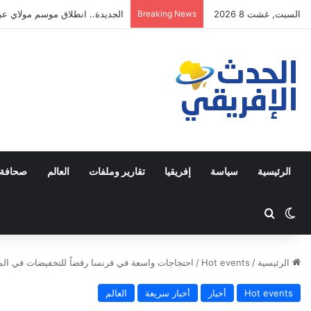
السبت, غشت 8 2026
Breaking News
الجديدة.. انطلاق موسم مولاي عبد 
الرئيسية
سياسة
إفريقيا
تقارير وملفات
العالم
صحافة 
Switch skin
ابحث عن
الرئيسية
/
Hot events
/
احتجاجات واسعة في فرنسا رفضاً للتخفيضات في المي
Hot events
أخبار
أخبار سريعة
العالم