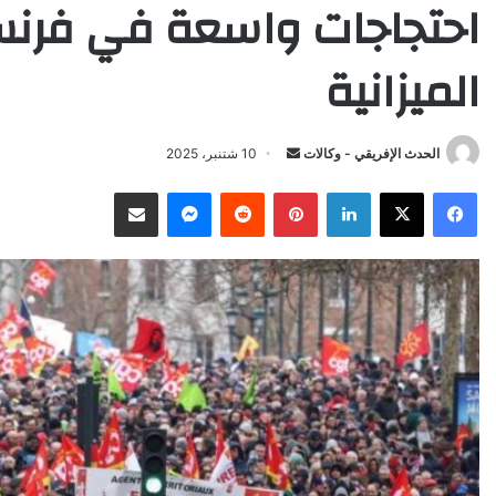
احتجاجات واسعة في فرنسا
الميزانية
Send
الحدث الإفريقي - وكالات
10 شتنبر، 2025
an
X
Facebook
LinkedIn
Pinterest
Reddit
Messenger
انشر عبر البريد الإلكتروني
email