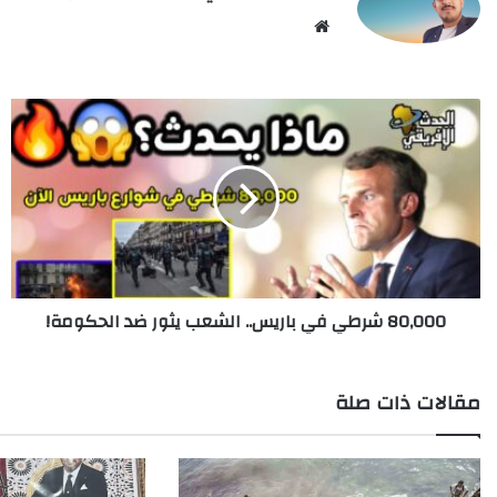
Website
80,000
شرطي
في
باريس..
الشعب
يثور
ضد
الحكومة!
80,000 شرطي في باريس.. الشعب يثور ضد الحكومة!
مقالات ذات صلة