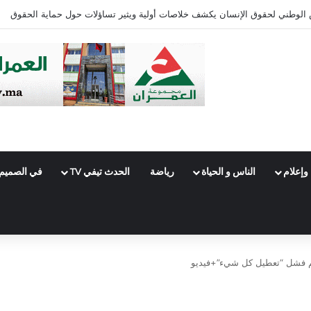
ئرة فاس الجنوبي
وإعلام
الناس و الحياة
رياضة
الحدث تيفي TV
في الصميم
غم فشل “تعطيل كل شيء”+فيديو