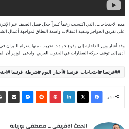
هذه الاحتجاجات، التي اكتسبت زخماً كبيراً خلال فصل الصيف عبر الإنترنت،
على تفريق الحواجز وتنفيذ اعتقالات واسعة النطاق لمواجهة أعمال الش
وقد أشار وزير الداخلية إلى وقوع حوادث تخريب، منها إضرام النيران في 
أدى إلى توقف حركة القطارات في الجنوب الغربي. وادعى الوزير أن المتظا
#فرنسا #احتجاجات_فرنسا #أخبار_اليوم #شرطة_فرنسا #احتج
X
Facebook
LinkedIn
Pinterest
Reddit
Messenger
انشر عبر البري
انشر
الحدث الافريقي _ مصطفى بوريابة