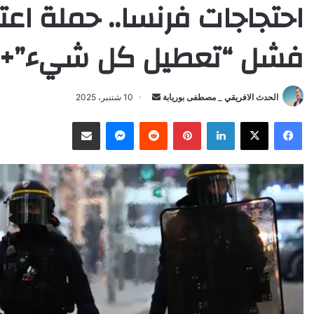
احتجاجات فرنسا.. حملة اع
فشل “تعطيل كل شيء”+ف
Send
الحدث الافريقي _ مصطفى بوريابة
10 شتنبر، 2025
an
X
Facebook
LinkedIn
Pinterest
Reddit
Messenger
انشر عبر البريد الإلكتروني
email