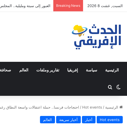
السبت, غشت 8 2026
Breaking News
مصطفى لخصم يتجه للترشح في دا
الرئيسية
سياسة
إفريقيا
تقارير وملفات
العالم
صحافة 
Switch skin
ابحث عن
الرئيسية
/
Hot events
/
احتجاجات فرنسا.. حملة اعتقالات واسعة النطاق ر
Hot events
أخبار
أخبار سريعة
العالم