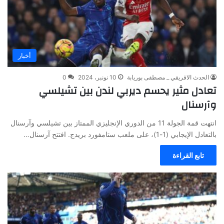
أخبار
الحدث الافريقي _ مصطفى بوريابة
10 نونبر، 2024
0
تعادل مثير يحسم ديربي لندن بين تشيلسي
وآرسنال
انتهت قمة الجولة 11 من الدوري الإنجليزي الممتاز بين تشيلسي وآرسنال
بالتعادل الإيجابي (1-1)، على ملعب ستامفورد بريدج. افتتح آرسنال…
تابع القراءة