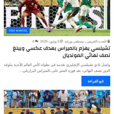
Hot events
الحدث الافريقي _ مصطفى بوريابة
5 يوليوز، 2025
0
تشيلسي يهزم بالميراس بهدف عكسي ويبلغ
نصف نهائي المونديال
واصل نادي تشيلسي الإنجليزي تقدمه في بطولة كأس العالم للأندية ببلوغه
الدور نصف النهائي، بعد فوزه المثير على بالميراس البرازيلي…
تابع القراءة