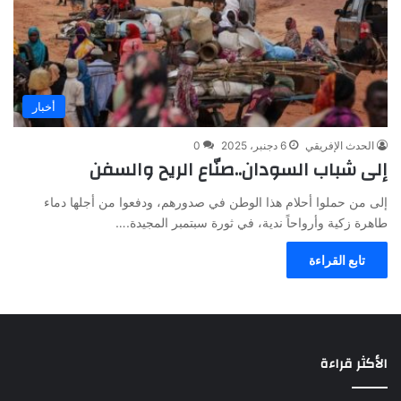
أخبار
الحدث الإفريقي
6 دجنبر، 2025
0
إلى شباب السودان..صنّاع الريح والسفن
إلى من حملوا أحلام هذا الوطن في صدورهم، ودفعوا من أجلها دماء
طاهرة زكية وأرواحاً ندية، في ثورة سبتمبر المجيدة.…
تابع القراءة
الأكثر قراءة