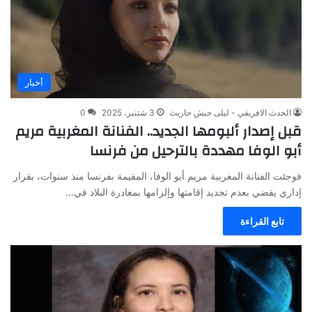
أخبار
الحدث الافريقي - ليلى حبش حاريث
3 شتنبر، 2025
0
قبل إصدار ألبومها الجديد.. الفنانة المغربية مريم
أبو الوفا مهددة بالترحيل من فرنسا
فوجئت الفنانة المغربية مريم أبو الوفا، المقيمة بفرنسا منذ سنوات، بقرار
إداري يقضي بعدم تجديد إقامتها وإلزامها بمغادرة البلاد في…
تابع القراءة