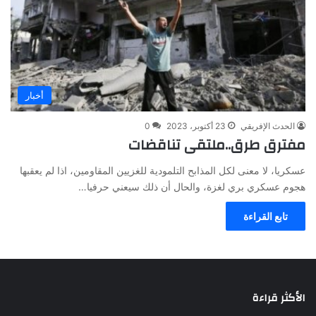
أخبار
الحدث الإفريقي
23 أكتوبر، 2023
0
مفترق طرق..ملتقى تناقضات
عسكريا، لا معنى لكل المذابح التلمودية للغزيين المقاومين، اذا لم يعقبها
هجوم عسكري بري لغزة، والحال أن ذلك سيعني حرفيا…
تابع القراءة
الأكثر قراءة