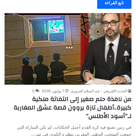
تابع القراءة
الحدث الإفريقي - عبد السلام العزوزي
7 يوليوز، 2026
0
من نافذة حلم صغير إلى التفاتة ملكية
كبيرة..أطفال تازة يروون قصة عشق المغاربة
لـ”أسود الأطلس”
في زمن تصنع فيه كرة القدم أجمل الحكايات، لم تكن المباراة التي
جمعت المنتخب الوطني المغربي بنظيره الكندي في ثمن…