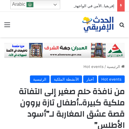
Arabic
إفريقيا..الأمن في الواجهة والثروة تبحث عن طريقها إلى التصنيع
ابحث عن
الق
الرئيسية
/
Hot events
Hot events
أخبار
الأنشطة الملكية
الرئيسية
من نافذة حلم صغير إلى التفاتة
ملكية كبيرة..أطفال تازة يروون
قصة عشق المغاربة لـ”أسود
الأطلس”