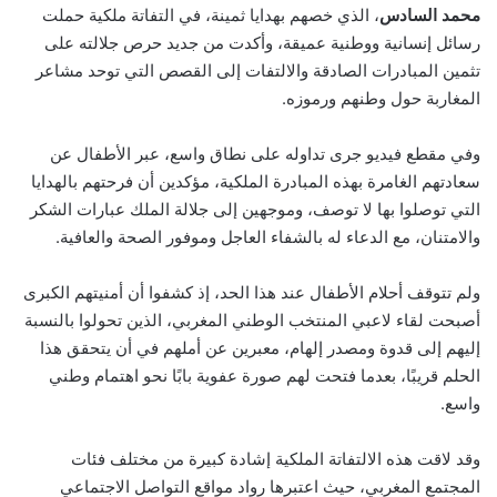
محمد السادس
، الذي خصهم بهدايا ثمينة، في التفاتة ملكية حملت
رسائل إنسانية ووطنية عميقة، وأكدت من جديد حرص جلالته على
تثمين المبادرات الصادقة والالتفات إلى القصص التي توحد مشاعر
المغاربة حول وطنهم ورموزه.
وفي مقطع فيديو جرى تداوله على نطاق واسع، عبر الأطفال عن
سعادتهم الغامرة بهذه المبادرة الملكية، مؤكدين أن فرحتهم بالهدايا
التي توصلوا بها لا توصف، وموجهين إلى جلالة الملك عبارات الشكر
والامتنان، مع الدعاء له بالشفاء العاجل وموفور الصحة والعافية.
ولم تتوقف أحلام الأطفال عند هذا الحد، إذ كشفوا أن أمنيتهم الكبرى
أصبحت لقاء لاعبي المنتخب الوطني المغربي، الذين تحولوا بالنسبة
إليهم إلى قدوة ومصدر إلهام، معبرين عن أملهم في أن يتحقق هذا
الحلم قريبًا، بعدما فتحت لهم صورة عفوية بابًا نحو اهتمام وطني
واسع.
وقد لاقت هذه الالتفاتة الملكية إشادة كبيرة من مختلف فئات
المجتمع المغربي، حيث اعتبرها رواد مواقع التواصل الاجتماعي