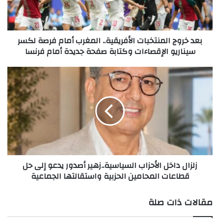
فرصة
لكسر
سيناريو
بعد خروج المنتخبات الأفريقية.. المغرب أمام فرصة لكسر
الإقصاءات
سيناريو الإقصاءات وكتابة صفحة جديدة أمام فرنسا
وكتابة
صفحة
جديدة
زلزال
أمام
داخل
فرنسا
الأحزاب
السياسية..زهير
أصدور
يدعو
إلى
حل
قطاعات
زلزال داخل الأحزاب السياسية..زهير أصدور يدعو إلى حل
المحامين
قطاعات المحامين الحزبية واستقالتها الجماعية
الحزبية
واستقالتها
الجماعية
مقالات ذات صلة