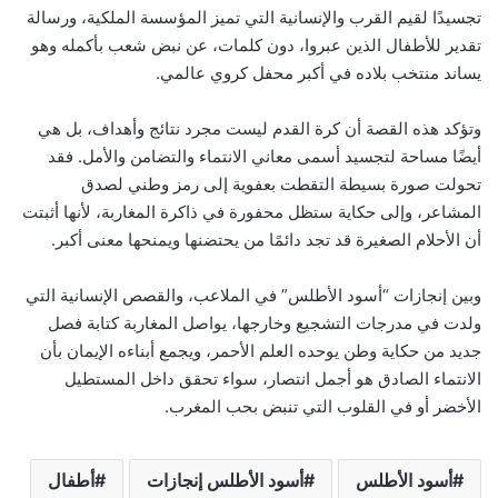
تجسيدًا لقيم القرب والإنسانية التي تميز المؤسسة الملكية، ورسالة
تقدير للأطفال الذين عبروا، دون كلمات، عن نبض شعب بأكمله وهو
يساند منتخب بلاده في أكبر محفل كروي عالمي.
وتؤكد هذه القصة أن كرة القدم ليست مجرد نتائج وأهداف، بل هي
أيضًا مساحة لتجسيد أسمى معاني الانتماء والتضامن والأمل. فقد
تحولت صورة بسيطة التقطت بعفوية إلى رمز وطني لصدق
المشاعر، وإلى حكاية ستظل محفورة في ذاكرة المغاربة، لأنها أثبتت
أن الأحلام الصغيرة قد تجد دائمًا من يحتضنها ويمنحها معنى أكبر.
وبين إنجازات “أسود الأطلس” في الملاعب، والقصص الإنسانية التي
ولدت في مدرجات التشجيع وخارجها، يواصل المغاربة كتابة فصل
جديد من حكاية وطن يوحده العلم الأحمر، ويجمع أبناءه الإيمان بأن
الانتماء الصادق هو أجمل انتصار، سواء تحقق داخل المستطيل
الأخضر أو في القلوب التي تنبض بحب المغرب.
أسود الأطلس
أسود الأطلس إنجازات
أطفال