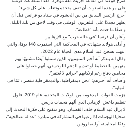
صرح هولاند في مقابلة أجريت معه مؤخرًا: “لقد استطاعت فرنسا
على مر هذه السنوات أن تقف متحدة وتتغلب على كل شيء”.
أُخرج الرئيس السابق من بين الحشود في ستاد دو فرانس قبل أن
يظهر مجددًا على التلفزيون الوطني في وقت لاحق من تلك الليلة،
واصفًا ما حدث بأنه “فظاعة”.
وأعلن أن فرنسا “في حالة حرب” مع الإرهابيين.
و أدلى هولاند بشهادته في المحاكمة التي استمرت 148 يومًا، والتي
انتهت بسجن عبد السلام مدى الحياة عام 2022.
وقال إنه يتذكر أنه أخبر المتهمين، الذين شملوا أيضًا مشتبهًا بهم
متهمين بالتخطيط أو تقديم الدعم اللوجستي، أنهم حصلوا على
محامين دفاع رغم ارتكابهم “جرائم لا تُغتفر”.
وأضاف أنه أخبرهم: “نحن ديمقراطية، والديمقراطية تنتصر دائمًا في
النهاية”.
هزمت القوات المدعومة من الولايات المتحدة، عام 2019، فلول
تنظيم داعش الإرهابي الذي ألهم هجمات باريس.
لا يزال عبد السلام خلف القضبان، وهو منفتح على فكرة التحدث إلى
ضحايا الهجمات إذا رغبوا في المشاركة في مبادرة “عدالة تصالحية”،
وفقًا لمحاميته أوليفيا رونين.