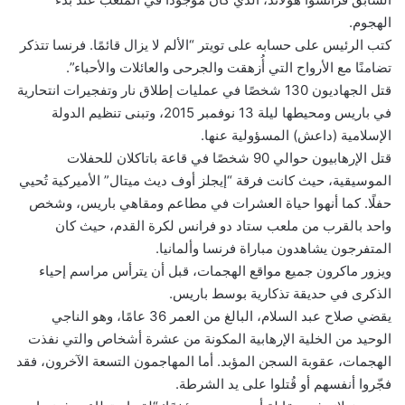
الهجوم.
كتب الرئيس على حسابه على تويتر “الألم لا يزال قائمًا. فرنسا تتذكر
تضامنًا مع الأرواح التي أُزهقت والجرحى والعائلات والأحباء”.
قتل الجهاديون 130 شخصًا في عمليات إطلاق نار وتفجيرات انتحارية
في باريس ومحيطها ليلة 13 نوفمبر 2015، وتبنى تنظيم الدولة
الإسلامية (داعش) المسؤولية عنها.
قتل الإرهابيون حوالي 90 شخصًا في قاعة باتاكلان للحفلات
الموسيقية، حيث كانت فرقة “إيجلز أوف ديث ميتال” الأميركية تُحيي
حفلًا. كما أنهوا حياة العشرات في مطاعم ومقاهي باريس، وشخص
واحد بالقرب من ملعب ستاد دو فرانس لكرة القدم، حيث كان
المتفرجون يشاهدون مباراة فرنسا وألمانيا.
ويزور ماكرون جميع مواقع الهجمات، قبل أن يترأس مراسم إحياء
الذكرى في حديقة تذكارية بوسط باريس.
يقضي صلاح عبد السلام، البالغ من العمر 36 عامًا، وهو الناجي
الوحيد من الخلية الإرهابية المكونة من عشرة أشخاص والتي نفذت
الهجمات، عقوبة السجن المؤبد. أما المهاجمون التسعة الآخرون، فقد
فجّروا أنفسهم أو قُتلوا على يد الشرطة.