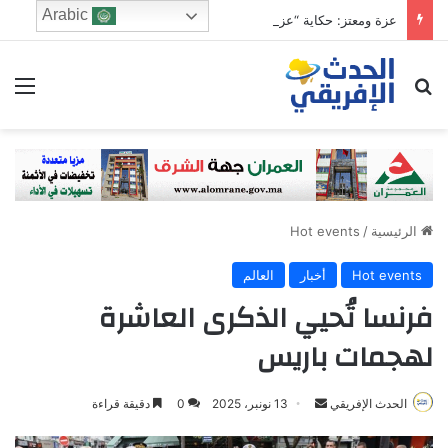
Arabic
عزة ومعتز: حكاية “عز” في غمار شارع المُعزفي قلب القاهرة التي لا تنام
ابحث عن
الق
الرئيسية
/
Hot events
Hot events
أخبار
العالم
فرنسا تُحيي الذكرى العاشرة
لهجمات باريس
Send
الحدث الإفريقي
13 نونبر، 2025
0
دقيقة قراءة
an