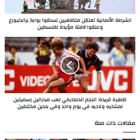
وعلقوا
لافتة
الشرطة الألمانية تعتقل متظاهرين تسلقوا بوابة براندنبورغ
مؤيدة
وعلقوا لافتة مؤيدة لفلسطين
لفلسطين
ظاهرة
فريدة:
النجم
الدنماركي
لعب
مباراتين
رسميتين
لمنتخبه
وناديه
ظاهرة فريدة: النجم الدنماركي لعب مباراتين رسميتين
في
لمنتخبه وناديه في يوم واحد وفي بلدين مختلفين
يوم
واحد
وفي
مقالات ذات صلة
بلدين
مختلفين