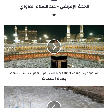
الحدث الإفريقي - عبد السلام العزوزي
Website
السعودية
توقف
1800
وكالة
سفر
للعمرة
بسبب
ضعف
جودة
السعودية توقف 1800 وكالة سفر للعمرة بسبب ضعف
الخدمات
جودة الخدمات
سدود
المغرب
تكسر
حاجز