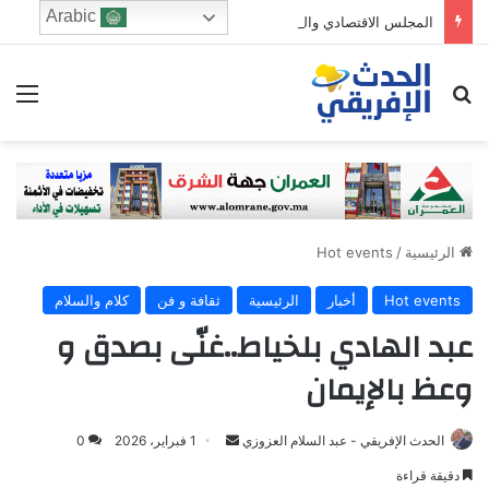
Arabic
المجلس الاقتصادي والرشد الرقمي: من يحرس الطفولة في زمن الخوارزميات؟
ابحث عن
الق
الرئيسية
/
Hot events
Hot events
أخبار
الرئيسية
ثقافة و فن
كلام والسلام
عبد الهادي بلخياط..غنّى بصدق و
وعظ بالإيمان
Send
الحدث الإفريقي - عبد السلام العزوزي
1 فبراير، 2026
0
an
دقيقة قراءة