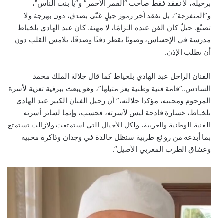
برحيله، لا نفقد فقط صاحب “القمر الأحمر” و”يا بنت الناس”،
و”المنفرجة”، بل نفقد آخر رموز جيلٍ غنّى بصدق، دون بهرجة ولا
تصنّع. جيلٌ كان الفن عنده التزامًا، لا مهنة. كان عبد الهادي بلخياط
مدرسة في الإحساس، وصوتًا يقطر دفئًا وصدقًا، يلامس القلب دون
أن يطلب الإذن.
الفنان الراحل عبد الهادي بلخياط كما قال جلالة الملك محمد
السادس..”قامة فنية وطنية يعز مثيلها”، وهو يبعث ببرقية تعزية لأسرة
المرحوم ومحبيه، مؤكدا جلالته،” أن رحيل الفنان الكبير عبد الهادي
بلخياط، خسارة فادحة ليس لأسرته، فحسب، وإنما لسائر أسرته
الفنية الوطنية والعربية، ولكل الأجيال التي استمتعت ولازالت تستمتع
بما أبدعه من روائع طربية ستظل خالدة في وجدان وذاكرة محبيه
وعشاق الطرب المغربي الأصيل”.