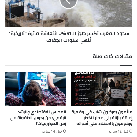
الـ61%..
انتعاشة
مائية
"تاريخية"
تُنهي
سدود المغرب تكسر حاجز الـ61%.. انتعاشة مائية "تاريخية"
سنوات
تُنهي سنوات الجفاف
الجفاف
مقالات ذات صلة
ملثمون يعرضون شاب في وضعية
المجلس الاقتصادي والرشد
إعاقة بنزالة بني عمار للخطر
الرقمي: من يحرس الطفولة في
ويقومون بالاستلاء على أمواله
زمن الخوارزميات؟
قبل 12 ساعة
قبل 14 ساعة