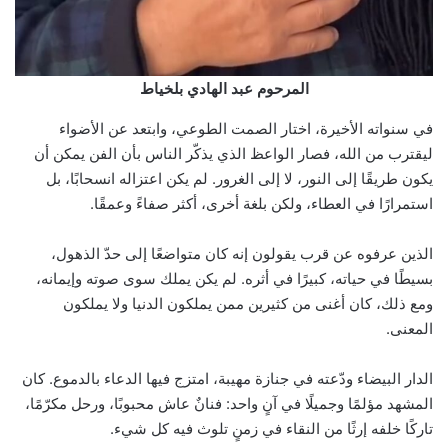
المرحوم عبد الهادي بلخياط
في سنواته الأخيرة، اختار الصمت الطوعي، وابتعد عن الأضواء
ليقترب من الله، فصار الواعظ الذي يذكّر الناس بأن الفن يمكن أن
يكون طريقًا إلى النور، لا إلى الغرور. لم يكن اعتزاله انسحابًا، بل
استمرارًا في العطاء، ولكن بلغة أخرى، أكثر صفاءً وعمقًا.
الذين عرفوه عن قرب يقولون إنه كان متواضعًا إلى حدّ الذهول،
بسيطًا في حياته، كبيرًا في أثره. لم يكن يملك سوى صوته وإيمانه،
ومع ذلك، كان أغنى من كثيرين ممن يملكون الدنيا ولا يملكون
المعنى.
الدار البيضاء ودّعته في جنازة مهيبة، امتزج فيها الدعاء بالدموع. كان
المشهد مؤلمًا وجميلًا في آنٍ واحد: فنانٌ عاش محبوبًا، ورحل مكرّمًا،
تاركًا خلفه إرثًا من النقاء في زمنٍ تلوث فيه كل شيء.