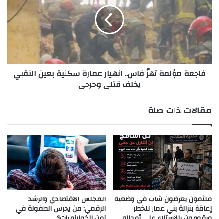
تهزّ
فاس..
انهيار
عمارة
سكنية
بعين
النقبي
فاجعة مؤلمة تهزّ فاس.. انهيار عمارة سكنية بعين النقبي
يخلف
يخلف قتلى وجرحى
قتلى
وجرحى
مقالات ذات صلة
ملثمون يعرضون شاب في وضعية
المجلس الاقتصادي والرشد
إعاقة بنزالة بني عمار للخطر
الرقمي: من يحرس الطفولة في
ويقومون بالاستلاء على أمواله
زمن الخوارزميات؟