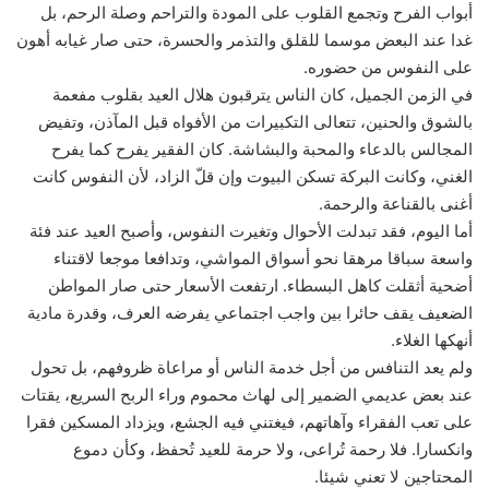
أبواب الفرح وتجمع القلوب على المودة والتراحم وصلة الرحم، بل
غدا عند البعض موسما للقلق والتذمر والحسرة، حتى صار غيابه أهون
على النفوس من حضوره.
في الزمن الجميل، كان الناس يترقبون هلال العيد بقلوب مفعمة
بالشوق والحنين، تتعالى التكبيرات من الأفواه قبل المآذن، وتفيض
المجالس بالدعاء والمحبة والبشاشة. كان الفقير يفرح كما يفرح
الغني، وكانت البركة تسكن البيوت وإن قلّ الزاد، لأن النفوس كانت
أغنى بالقناعة والرحمة.
أما اليوم، فقد تبدلت الأحوال وتغيرت النفوس، وأصبح العيد عند فئة
واسعة سباقا مرهقا نحو أسواق المواشي، وتدافعا موجعا لاقتناء
أضحية أثقلت كاهل البسطاء. ارتفعت الأسعار حتى صار المواطن
الضعيف يقف حائرا بين واجب اجتماعي يفرضه العرف، وقدرة مادية
أنهكها الغلاء.
ولم يعد التنافس من أجل خدمة الناس أو مراعاة ظروفهم، بل تحول
عند بعض عديمي الضمير إلى لهاث محموم وراء الربح السريع، يقتات
على تعب الفقراء وآهاتهم، فيغتني فيه الجشع، ويزداد المسكين فقرا
وانكسارا. فلا رحمة تُراعى، ولا حرمة للعيد تُحفظ، وكأن دموع
المحتاجين لا تعني شيئا.