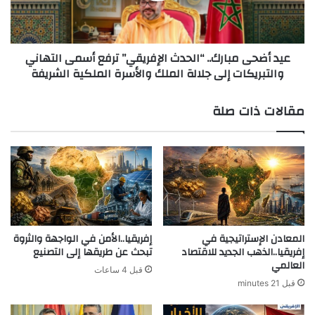
أسمى
التهاني
والتبريكات
عيد أضحى مبارك.. “الحدث الإفريقي” ترفع أسمى التهاني
إلى
والتبريكات إلى جلالة الملك والأسرة الملكية الشريفة
جلالة
الملك
والأسرة
مقالات ذات صلة
الملكية
الشريفة
المعادن الإستراتيجية في
إفريقيا..الأمن في الواجهة والثروة
إفريقيا..الذهب الجديد للاقتصاد
تبحث عن طريقها إلى التصنيع
العالمي
قبل 4 ساعات
قبل 21 minutes