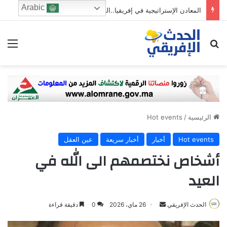
Arabic
المعادن الإستراتيجية في إفريقيا..الذهب الجديد للاقتصاد العالمي
ابحث عن
الق
الرئيسية
/
Hot events
Hot events
أخبار
أخبار سريعة
عين العقل
أشخاص نختصمهم الى الله في
العيد
Send
الحدث الإفريقي
26 ماي، 2026
0
دقيقة قراءة
an