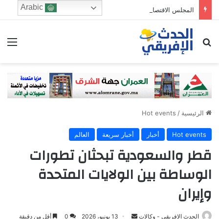
Arabic
المجلس الاقتصادي والرشد الرقمي: من يحرس الطفولة في زمن الخوارزميات؟
ابحث عن
الق
الرئيسية
/
Hot events
Hot events
أخبار
أخبار سريعة
العالم
قطر والسعودية تبحثان تطورات
الوساطة بين الولايات المتحدة
وإيران
Send
الحدث الإفريقي - وكالات
13 يونيو، 2026
0
أقل من دقيقة