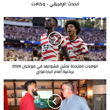
الحدث الإفريقي - وكالات
الولايات
المتحدة
تدشن
مشوارها
في
مونديال
2026
برباعية
أمام
الولايات المتحدة تدشن مشوارها في مونديال 2026
الباراغواي
برباعية أمام الباراغواي
بعد
جدل
التأشيرة..
لقجع
في
امريكا