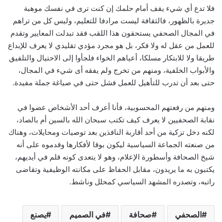
فلا تدع أي شيء يقف أمام حلمك إن كنت ترى في نفسك موهبة
جديرة بالظهور، فالثقافة ليست مرادفا للتعليم، وليس كل من تراهم
في المجال الصحفي يستحقون هذا اللقب فقد تبدلت المعايير وتقدم
للعمل من عقل له ولا فكر، بل هو مجرد مؤدي تقليدي لا يعرف للإبداع
طريقا ولا للابتكار مسلكا، أعياهم الخواء فلجأوا إلى الاحتيال والتلفيق
والأبواب الخلفية، ومنهم من تخرج ولم يفقه أى شيء في المجال،
حتى بعد أن تدرب للتأهيل للعمل فشل حتى في صياغة جملة مفيدة.
ومنهم من رفعتهم المحسوبية، فأنا أعرف أحد الأشخاص عضوا في
نقابة الصحفيين لا يعرف كيف تكتب سبحان الله بالسين أم بالصاد،
لكنه دخل تزكية من أحد أقاربة النافذين بعد توصيات ومحايلات، وهناك
من صنعته الجماعة السياسية ليكون بوقا لأفكارها وقدموه على أنه
شيخ الصحافة وأسطورة الإعلام، وهو لا يتعدى كونه قلم في أيديهم،
يكتبون به ما يريدون، مقابل الحفاظ على مكانته الوظيفية وتقاضى
راتبه، وتصدره المشهد السياسي كمحلل وناشط.
الصحفي
صحافة
في الصميم
يصنع