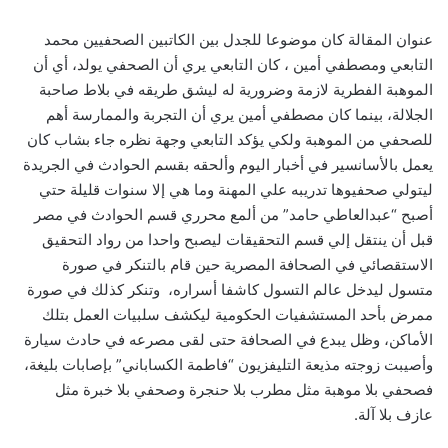
عنوان المقالة كان موضوعا للجدل بين الكاتبين الصحفيين محمد
التابعي ومصطفي أمين ، كان التابعي يري أن الصحفي يولد، أي أن
الموهبة الفطرية لازمة وضرورية له ليشق طريقه في بلاط صاحبة
الجلالة، بينما كان مصطفي أمين يري أن التجربة والممارسة أهم
للصحفي من الموهبة ولكي يؤكد التابعي وجهة نظره جاء بشاب كان
يعمل بالأسانسير في أخبار اليوم وألحقه بقسم الحوادث في الجريدة
ليتولي صحفيوها تدريبه علي المهنة وما هي إلا سنوات قليلة حتي
أصبح “عبدالعاطي حامد” من ألمع محرري قسم الحوادث في مصر
قبل أن ينتقل إلي قسم التحقيقات ليصبح واحدا من رواد التحقيق
الاستقصائي في الصحافة المصرية حين قام بالتنكر في صورة
متسول ليدخل عالم التسول كاشفا أسراره، وتنكر كذلك في صورة
ممرض بأحد المستشفيات الحكومية ليكشف سلبيات العمل بتلك
الأماكن، وظل يبدع في الصحافة حتى لقى مصرعه في حادث سيارة
وأصيبت زوجته مذيعة التليفزيون “فاطمة الكساباني” بإصابات بليغة،
فصحفي بلا موهبة مثل مطرب بلا حنجرة وصحفي بلا خبرة مثل
عازف بلا آلة.