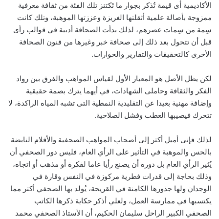
الأكاديمية أى قيمة تُذكر بجوار ما تَكتنز تلك الفئة من ثقافة معرفية
ممزوجة بأصالة علمية أثقلتها الغريزة وعززتها الموهبة، وتلك كانت
سِمة من سِمات عصرهم، لذلك بدأت الصحافة أدبية في قوالب رأى
قبل أن تتحول بعد ذلك إلى صحافة خبر وغيرها من فنون الصحافة
الأخرى كالتحقيقات والتقارير والحوارات.
لكن يظل الأصل هو المعيار الأول لقياس المواهب والفرق بين رواد
الفكر والثقافة وحاملى الشهادات، في أيهما يترك بصمة حقيقية
وإضافة مهنية بعيدا عن التقليدية النمطية التى تشبه المياه الراكدة، لا
تتحرك فيصيبها العطب وفشل الصلاحية.
لذلك فإنى أميل أكثر إلى أصحاب المواهب الصحفية والأقلام النابضة
بالحس والموهبة في التأثير على الرأي العام، فليس دور الصحفي أن
يُثير الرأي العام بل دوره أن يصنع رأيا عاما لفكرة أو مذهب أو اتجاه،
وذلك بحاجة إلى قدرات فطرية مركوزة في النفس وقارة في
الوجدان ولها جذورها الكامنة في القريحة، يُولد بها الصحفي أكثر مما
يكتسبها في ممارسة العمل، ولعلي أذكر حكاية ذكرها الكاتب
الصحفي الكبير الراحل سليمان الحكيم، أن الأستاذ الصحفي محمد