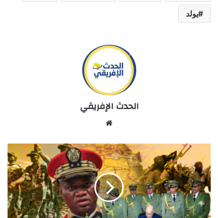
يولد
الحدث الإفريقي
Website
الأنظمة
والانقلابات
العسكرية
..
دروس
من
الغابون