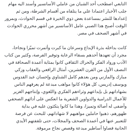
التابعي اصطحب أحد الشبان من عاملي الأسانسير وأسند اليه مهام
جلب الأخبار اعتمادا علي ما يتلقاه من أقسام الشرطة، ومن ثم
إعدادها للنشر بمساعدة بعض ذوي الخبرة في قسم الحوادث، وبمرور
الوقت أصبح هذا الصبي عامل الأسانسير من أشهر محرري الحوادث
في أشهر الصحف في مصر.
كانت بداخله بذرة الإبداع وسرعان ما كبرت وأثمرت تميّزا ونجاحا،
مجرد أن تعهدها أحدهم بسقاء الرعاية وتوفير الفرصة، وكثير من كتاب
الأدب ورواد الفكر والحراك الثقافي كانوا بمثابة أعمدة الصحافة في
النصف الأول من القرن العشرين، أمثال الرافعي والعقاب وزكي
مبارك والمازني ومن بعدهم كامل الشناوي وإحسان عبد القدوس
ويوسف إدريس، كل هؤلاء كانوا مواهب مبدعة لم يعرفهم الناس
بشهاداتهم بل بإبداعهم وثراءهم الفكري واللغوي، وإنتاجهم الغزير
للأعمال الدرامية والدواوين الشعرية ما انعكس على أدائهم الصحفي
وأضفى له أصالة وتميزا، وهذا ما كانوا يتكئون عليه في بداية
ظهورهم، ذهبوا حاملين مواهبهم لا شهاداتهم، للبحث عن فرصة
للتعبير عنها في أعمدة الصحف والمجلات، حتى تلقفتهم الأيدي
الحانية فصاوا أساطير مبدعة وقصص نجاح مرموقة.