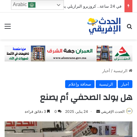
Arabic
في 24 ساعة.. كروزيرو البرازيلي يستعير 3 لاعبين من الدوري السعودي في صفقة غير مسبوقة
ابحث عن
الق
الرئيسية
/
أخبار
أخبار
الرئيسية
صحافة وإعلام
هل يولد الصحفي أم يصنع
Send
الحدث الإفريقي
24 يناير، 2025
0
3 دقائق قراءة
an
email