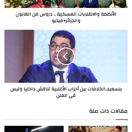
والجزائر+فيديو
الأنظمة والانقلابات العسكرية .. دروس من الغابون
والجزائر+فيديو
بنسعيد..الخلافات
بين
أحزاب
الأغلبية
تناقش
داخليا
وليس
في
العلن
بنسعيد..الخلافات بين أحزاب الأغلبية تناقش داخليا وليس
في العلن
مقالات ذات صلة