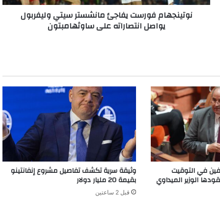
على
نوتينجهام فورست يفاجئ مانشستر سيتي وليفربول
ساوثهامبتون
يواصل انتصاراته على ساوثهامبتون
ين في التوقيت
وثيقة سرية تكشف تفاصيل مشروع إنفانتينو
قودها الوزير الميداوي
بقيمة 20 مليار دولار
قبل 2 ساعتين