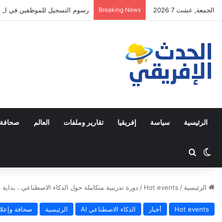
الجمعة, غشت 7 2026
Breaking News
رسوم التسجيل للموظفين في التوقي
الرئيسية
سياسة
إفريقيا
تقارير وملفات
العالم
صحافة 
Switch skin
ابحث عن
الرئيسية
/
Hot events
/
دورة تدريبية متكاملة حول الذكاء الاصطناعي.. بداية 
Hot events
أخبار
الذكاء الاصطناعي AI
الرئيسية
صحافة وإعلا