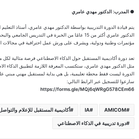
● المدرب: الدكتور مهدي عامري
يتم قيادة الدورة التدريبية بواسطة الدكتور مهدي عامري، أستاذ التعليم 
الدكتور عامري أكثر من 15 عامًا من الخبرة في التدر
مؤتمرات وطنية ودولية، ويشرف على ورش عمل احترافية في مجالات ال
تعد دورة أكاديمية المستقبل حول الذكاء الاصطناعي فرصة مثالية لكل 
مثل الدكتور مهدي عامري، ستكتسب المعرفة اللازمة لتطبيق الذكاء الاصط
الدورة ليست فقط محطة تعليمية، بل هي بداية لمستقبل مهني مبني على
سارعوا للتسجيل عبر الرابط التالي:
https://forms.gle/MQj6qWRgG578CEm66
AMICOM
IA
أكاديمية المستقبل للإعلام والتواصل
دورة تدريبية في الذكاء الاصطناعي