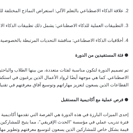
2. علاقة الذكاء الاصطناعي بالتعلم الآلي: استعراض النماذج المختلفة للتعلم الآلي وكيفية تطبيقها في الذكاء الاصطناعي.
3. التطبيقات العملية للذكاء الاصطناعي: يشمل ذلك تطبيقات الذكاء الاصطناعي في مجالات مثل الرعاية الصحية، التعليم، الإعلام، والصناعة.
4. أخلاقيات الذكاء الاصطناعي: مناقشة التحديات المرتبطة بالخصوصية، التحيز في البيانات، والمسؤولية القانونية عند تطبيق هذه التقنيات.
● فئة المستفيدين من الدورة
تم تصميم الدورة لتكون مناسبة لفئات متعددة، من بينها الطلاب والباح
الاصطناعي. كما هي موجهة أيضًا لرواد الأعمال الذين يرغبون في استك
القطاعات الذين يسعون لتعزيز مهاراتهم وتوسيع آفاق معرفتهم في تقنيا
● فرص عملية مع أكاديمية المستقبل
إحدى الميزات البارزة في هذه الدورة هي الفرصة التي تقدمها أكاديمي
فترة تدريب عملي في مؤسسة “الحدث الإفريقي”، مما يتيح للمشاركين تط
قيمة بشكل خاص للمشاركين الذين يسعون لتوسيع معرفتهم وتطوير مهار