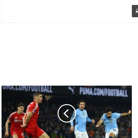
د الإلكتروني
اطبع
نوتينجهام
فورست
يفاجئ
مانشستر
سيتي
وليفربول
يواصل
انتصاراته