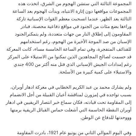
المجموعة الثالثة التي ستشن الهجوم من الشرق، اتخذت هذه
المجموعات مواقعها دون إثارة الانتباه، وبدأت الهجوم بعد الساعة
الثالثة بعد الظهر، عندما انسحبت معظم القوات الإسبانية تاركة
وراءها بضع مئات من الجنود في مواقع دفاعية محصنة، فبادر
المقاومون إلى إطلاق النار من جهات متعددة، ولم يتمكنرالجنود
الإسبان من صد الموجة الأخيرة من الهجوم، رغم استخدامهم
للقذائف المتفجرة، وفي تمام الساعة الخامسة مساء، كانت المعركة
قد حسمت لصالح المجاهدين الذين تمكنوا من الاستيلاء على المركز
رغم إمدادات الجيش الإسباني الذي قتل منه أكثر من 400 جندي
والاستيلاء على كمية كبيرة من الأسلحة.
ولم يشارك محمد بن عبد الكريم الخطابي في معركة ادهار أوبران،
بسبب تواجده في إمزورن لمناقشة أعيان القبيلة من أجل الانضمام
إلى المقاومة تحت قيادته، فكان سماع خبر انتصار الريفيين في ادهار
أوبران النقطة الحاسمة التي أشعلت حماس القبائل الريفية برمتها
وووحدتها للدفاع عن الوطن.
وفي اليوم الموالي الثاني من يونيو عام 1921، بادرت المقاومة