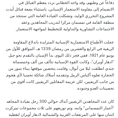
دفاعاً عن وطنهم، وقد واجه الخطابي تردد معظم القبائل في
الانضمام إلى مقاومة الاستعمار الإسباني، باستثناء بضعة قبائل أيدت
المشروع التحرري الوليد، وتشكلت القيادة العامة التي ستتخذ من
منطقة القامة في تمسمان مركزا لتدريب المجاهدين وعقد
الاجتماعات التشاورية والتداولية للتخطيط لمواجهة الاستعمار.
عجلت الأطماع الاستعمارية الإسبانية المتزايدة باندلاع المقاومة
الريفية في الرابع والعشرين من رمضان 1339 هـ، الموافق للأول من
يونيو عام 1921، ففي فجر ذلك اليوم، بدأ الإسبان بالتقدم نحو جبل
“ادهار أوبران”، وكانت القوة الإسبانية تتألف من ألف وخمسمائة
جندي انطلقت ليلا من أنوال، وقامت بتحصين موقعها ببناء سور من
الحجارة تعلوه أكياس الرمل وتتقدمه أسلاك شائكة تحسبا لأي هجوم
من جانب الريفيين، لكن عزيمة المقاتلين الريفيين كانت أقوى من
تحصينات العدو وجنوده.
كان عدد المجاهدين الريفيين آنذاك حوالي 300 رجل بقيادة المجاهد
“أعمار التمسماني” وابنه، وتم توزيعهم على ثلاث مجموعات تمركزت
اثنتان منها على المرتفعات الغربية والشمالية لادهار أوبران لتغطية