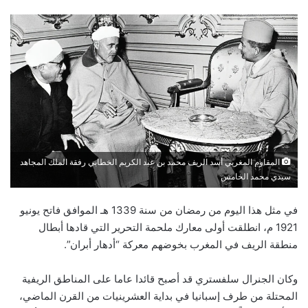
an
email
المقاوم المغربي أسد الريف محمد بن عبد الكريم الخطابي رفقة الملك المجاهد
سيدي محمد الخامس
في مثل هذا اليوم من رمضان من سنة 1339 هـ الموافق فاتح يونيو
1921 م، انطلقت أولى معارك ملحمة التحرير التي قادها أبطال
منطقة الريف في المغرب بخوضهم معركة “أدهار أبران”.
وكان الجنرال سلفستري قد أصبح قائدا عاما على المناطق الريفية
المحتلة من طرف إسبانيا في بداية العشرينيات من القرن الماضي،