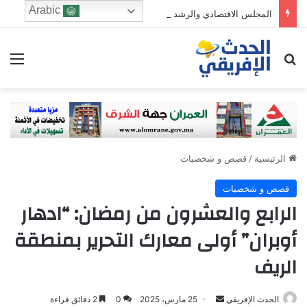
Arabic
المجلس الاقتصادي والرشد الرقمي: من يحرس الطفولة في زمن الخوارزميات؟
ابحث عن
الق
الرئيسية
/
قصص و شخصيات
قصص و شخصيات
الرابع والعشرون من رمضان: “ادهار
أوبران” أولى معارك التحرير بمنطقة
الريف
Send
الحدث الإفريقي
25 مارس، 2025
0
2 دقائق قراءة