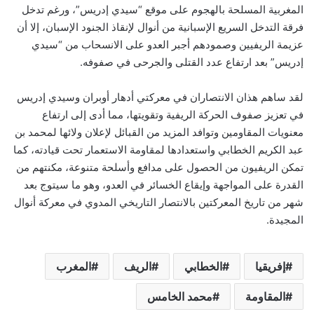
المغربية المسلحة بالهجوم على موقع “سيدي إدريس”، ورغم تدخل
فرقة التدخل السريع الإسبانية من أنوال لإنقاذ الجنود الإسبان، إلا أن
عزيمة الريفيين وصمودهم أجبر العدو على الانسحاب من “سيدي
إدريس” بعد ارتفاع عدد القتلى والجرحى في صفوفه.
لقد ساهم هذان الانتصاران في معركتي أدهار أوبران وسيدي إدريس
في تعزيز صفوف الحركة الريفية وتقويتها، مما أدى إلى ارتفاع
معنويات المقاومين وتوافد المزيد من القبائل لإعلان ولائها لمحمد بن
عبد الكريم الخطابي واستعدادها لمقاومة الاستعمار تحت قيادته، كما
تمكن الريفيون من الحصول على مدافع وأسلحة متنوعة، مكنتهم من
القدرة على المواجهة وإيقاع الخسائر في العدو، وهو ما سيتوج بعد
شهر من تاريخ المعركتين بالانتصار التاريخي المدوي في معركة أنوال
المجيدة.
إفريقيا
الخطابي
الريف
المغرب
المقاومة
محمد الخامس