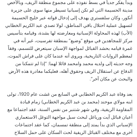
وبدأ يفكر جدياً في بسط نفوذه على مجموع منطقة الريف، وبالأخص
مدينة الحسيمة التي لم تكن إسبانيا تسيطر منها سوى على جزيرة
أنكور، وكان سلفستري يهدف إلى إدخال قواته عبر خليج الحسيمة
لتسهيل عملية احتلال باقي المناطق، لولا تصدي عبد الكريم الخطابي
(الأب) لهذه المحاولة الإسبانية ومعارضته لها بشدة، وقيامه بتأسيس
مركز للمجاهدين في موقع “وضيع” بمنطقة تفرسيت، غير أنه في
غمرة قيامه بحشد القبائل لمواجهة الإسبان سيتعرض للتسمم، وفقاً
لمعظم الروايات التاريخية، ويروى أنه عندما كان على فراش الموت،
وجه حديثه إلى ولديه محمد وامحمد قائلا لهما: “إذا لم تتمكنا من
الدفاع عن استقلال الريف وحقوق أهله، فعليكما مغادرة هذه الأرض
والبحث عن مكان آخر”.
بعد وفاة عبد الكريم الخطابي في السابع من غشت عام 1920، تولى
ابنه مولاي موحند (محمد بن عبد الكريم الخطابي) زمام قيادة
المقاومة الريفية، وفي شهر شتنبر من نفس السنة، عقد اجتماعا مع
أعيان قبائل آيت ورياغل لبحث سبل مواجهة التوغل الاستعماري
الإسباني الذي بدأ يمتد إلى منطقة تمسمان، كما عقد اجتماعات
أخرى مع مختلف القبائل الريفية لحث السكان على حمل السلاح