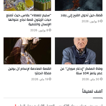
قصة..حين تحول الفرح إلى رماد
“سليم للعطاء” بفاس..حيث تصنع
حبات الزيتون قصة نجاح عنوانها
9 يوليوز، 2026
الإنسان والتنمية
8 يوليوز، 2026
وفاة المفكر “إدغار موران” عن
القصة الصادمة لإعدام آن بولين
عمر يناهز 104 سنة
ملكة انجلترا
30 ماي، 2026
19 ماي، 2026
أضف تعليقاً
لن يتم نشر عنوان بريدك الإلكتروني.
الحقول الإلزامية مشار إليها بـ
*