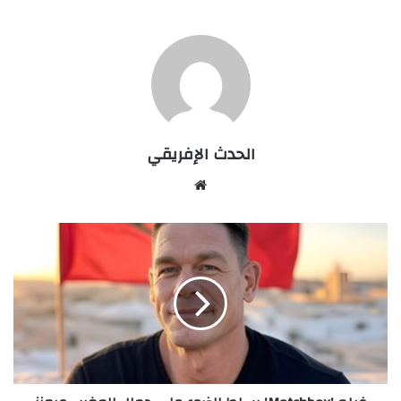
الحدث الإفريقي
Website
فيلم
'Matchbox'
يسلط
الضوء
على
جمال
المغرب
ويعزز
مكانته
كوجهة