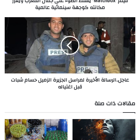
فيلم 'Matchbox' يسلط الضوء على جمال المغرب ويعزز
مكانته كوجهة سينمائية عالمية
سينمائية
عالمية
عاجل..الرسالة
الأخيرة
لمراسل
الجزيرة
الزميل
‎حسام
شبات
قبل
اغتياله
عاجل..الرسالة الأخيرة لمراسل الجزيرة الزميل ‎حسام شبات
قبل اغتياله
مقالات ذات صلة