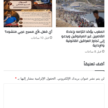
و
ي
ي
أ
ل
و
ا
ر
ل
و
إ
ب
المغرب يؤكد التزامه بإعادة
أي فعل..لأي مسرح عربي منشود؟
ن
ا
القاصرين غير المرفوقين ويدعو
م
ب
قبل 10 ساعات
إلى تجاوز العراقيل القانونية
ا
م
والإدارية
ئ
ا
قبل 8 ساعات
ي
ض
ف
ي
ي
أضف تعليقاً
ب
آ
ع
س
ض
ي
ا
لن يتم نشر عنوان بريدك الإلكتروني.
الحقول الإلزامية مشار إليها بـ
*
ا
ل
ا
و
م
ا
س
ل
ل
ؤ
ت
م
و
ح
ل