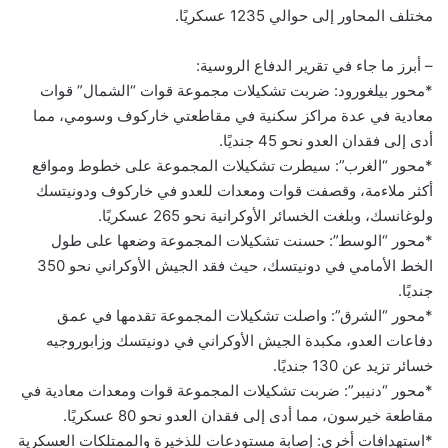
مختلف المحاور إلى حوالي 1235 عسكريًا.
– أبرز ما جاء في تقرير الدفاع الروسية:
*محور بيلغورود: ضربت تشكيلات مجموعة قوات “الشمال” قوات
معادية في عدة مراكز سكنية في مقاطعتي خاركوف وسومي، مما
أدى إلى فقدان العدو نحو 45 جنديًا.
*محور “الغرب”: سيطرت تشكيلات المجموعة على خطوط ومواقع
أكثر ملاءمة، وقصفت قوات ومعدات للعدو في خاركوف ودونيتسك
ولوغانسك، وبلغت الخسائر الأوكرانية نحو 265 عسكريًا.
*محور “الوسط”: حسنت تشكيلات المجموعة وضعها على طول
الخط الأمامي في دونيتسك، حيث فقد الجيش الأوكراني نحو 350
جنديًا.
*محور “الشرق”: واصلت تشكيلات المجموعة تقدمها في عمق
دفاعات العدو، مكبدة الجيش الأوكراني في دونيتسك وزابوروجيه
خسائر تزيد عن 130 جنديًا.
*محور “دنيبر”: ضربت تشكيلات المجموعة قوات ومعدات معادية في
مقاطعة خيرسون، مما أدى إلى فقدان العدو نحو 80 عسكريًا.
*استهدافات أخرى: إصابة مستودعات للذخيرة والممتلكات العسكرية