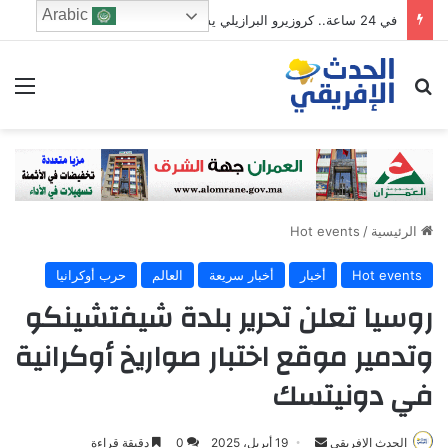
Arabic
في 24 ساعة.. كروزيرو البرازيلي يستعير 3 لاعبين من الدوري السعودي في صفقة غير مسبوقة
ابحث عن
الق
الرئيسية
/
Hot events
Hot events
أخبار
أخبار سريعة
العالم
حرب أوكرانيا
روسيا تعلن تحرير بلدة شيفتشينكو
وتدمير موقع اختبار صواريخ أوكرانية
في دونيتسك
الحدث الإفريقي
S
19 أبريل، 2025
0
دقيقة قراءة