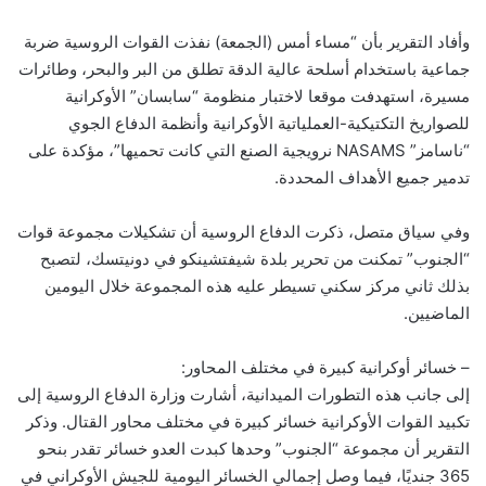
وأفاد التقرير بأن “مساء أمس (الجمعة) نفذت القوات الروسية ضربة
جماعية باستخدام أسلحة عالية الدقة تطلق من البر والبحر، وطائرات
مسيرة، استهدفت موقعا لاختبار منظومة “سابسان” الأوكرانية
للصواريخ التكتيكية-العملياتية الأوكرانية وأنظمة الدفاع الجوي
“ناسامز” NASAMS نرويجية الصنع التي كانت تحميها”، مؤكدة على
تدمير جميع الأهداف المحددة.
وفي سياق متصل، ذكرت الدفاع الروسية أن تشكيلات مجموعة قوات
“الجنوب” تمكنت من تحرير بلدة شيفتشينكو في دونيتسك، لتصبح
بذلك ثاني مركز سكني تسيطر عليه هذه المجموعة خلال اليومين
الماضيين.
– خسائر أوكرانية كبيرة في مختلف المحاور:
إلى جانب هذه التطورات الميدانية، أشارت وزارة الدفاع الروسية إلى
تكبيد القوات الأوكرانية خسائر كبيرة في مختلف محاور القتال. وذكر
التقرير أن مجموعة “الجنوب” وحدها كبدت العدو خسائر تقدر بنحو
365 جنديًا، فيما وصل إجمالي الخسائر اليومية للجيش الأوكراني في