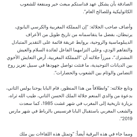
الصادقة بأن يشكل عهد قداستكم مبعث خير ومنفعة للشعوب
الكاثوليكية وللصالح العام”.
وأضاف صاحب الجلالة: “إن المملكة المغربية والكرسي البابوي،
يرتبطان، بفضل ما يتقاسمانه من تاريخ طويل من الأعراف
الديبلوماسية والروحية، بروابط عريقة قائمة على التقدير المتبادل
والتفاهم الودي، وعلى التزامهما الفاعل لفائدة السلام والعيش
المشترك”، مبرزاً جلالته أن “المملكة المغربية، أرض التعايش الأخوي
بين الديانات التوحيدية، ما فتئت تواصل جهودها في سبيل تعزيز روح
التضامن والوئام بين الشعوب والحضارات”.
وتابع جلالته: “وانطلاقاً من هذا المنظور، قام البابا يوحنا بولس الثاني،
بدعوة من والدي المنعم جلالة الملك الحسن الثاني، طيب الله ثراه،
بزيارة تاريخية إلى المغرب في شهر غشت 1985، كما سعدت
والشعب المغربي باستقبال البابا فرنسيس بالرباط في شهر مارس
2019”.
ومما جاء في هذه البرقية أيضاً: “وتمثل هذه اللقاءات بين ملك