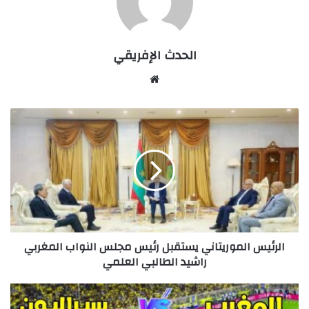
الحدث الإفريقي
We
bsi
te
ا
ل
ر
ئ
ي
س
ا
ل
م
الرئيس الموريتاني يستقبل رئيس مجلس النواب المغربي
و
راشيد الطالبي العلمي
ر
ي
ت
ا
ا
ل