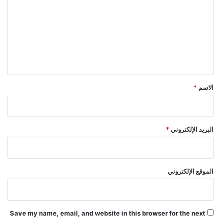
ل
ع
ت
م
ل
ن
ع
م
2
ل
ي
0
س
ي
ن
ق
ة
*
الاسم
*
البريد الإلكتروني
*
الموقع الإلكتروني
Save my name, email, and website in this browser for the next