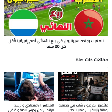
ن
م
ي
غ
ي
ر
س
ب
ت
ي
ق
و
ب
ا
المغرب يواجه سيراليون في ربع النهائي أمم إفريقيا لأقل
ل
ج
من 20 سنة
ر
ه
ئ
س
ي
ي
مقالات ذات صلة
س
ر
م
ا
ج
ل
ل
ي
س
و
ا
ن
ل
ف
ن
ي
و
ر
ملثمون يعرضون شاب في وضعية
المجلس الاقتصادي والرشد
ا
ب
إعاقة بنزالة بني عمار للخطر
الرقمي: من يحرس الطفولة في