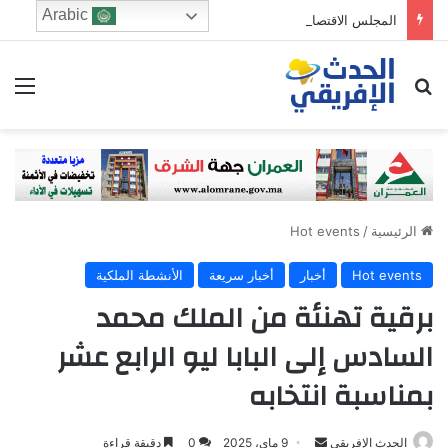
Arabic
المجلس الاقتصادي والرشد الرقمي: من يحرس الطفولة في زمن الخوارزميات؟
ابحث عن
الق
الرئيسية
/
Hot events
Hot events
أخبار
أخبار سريعة
الأنشطة الملكية
برقية تهنئة من الملك محمد
السادس إلى البابا ليو الرابع عشر
بمناسبة انتخابه
الحدث الإفريقي
S
9 ماي، 2025
0
دقيقة قراءة