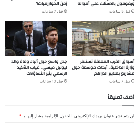
ب
ويقومون بالاستلاء على أمواله
زمن الخوارزميات؟
ع
ا
ا
قبل 5 ساعات
قبل 7 ساعات
ل
ل
م
ن
غ
ه
ر
ا
ب
ئ
ي
ي
ر
أ
أسواق القرب المغلقة تستنفر
جدل واسع حول أنباء وفاة والد
ا
م
وزارة الداخلية.. أبحاث موسعة حول
ليونيل ميسي.. غياب التأكيد
ش
م
مشاريع بملايير الدراهم
الرسمي يثير التساؤلات
ي
إ
د
ف
قبل 7 ساعات
قبل 10 ساعات
ا
ر
ل
ي
أضف تعليقاً
ط
ق
ا
ي
ل
ا
لن يتم نشر عنوان بريدك الإلكتروني.
الحقول الإلزامية مشار إليها بـ
*
ب
ل
ي
أ
ا
ا
ق
ل
ل