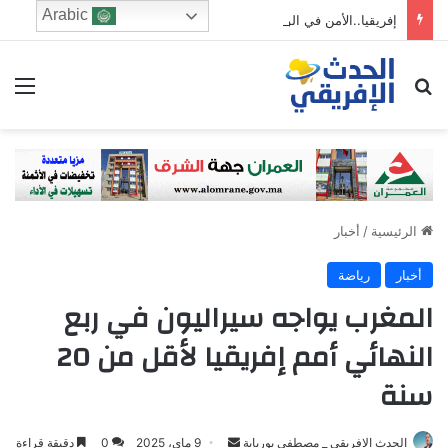
Arabic
إفريقيا..الأمن في الواجهة والثروة تبحث عن طريقها إلى التصنيع
ابحث عن
الق
الرئيسية
/
أخبار
أخبار
رياضة
المغرب يواجه سيراليون في ربع
النهائي أمم إفريقيا لأقل من 20
سنة
الحدث الافريقي _ مصطفى بوريابة
S
9 ماي، 2025
0
دقيقة قراءة