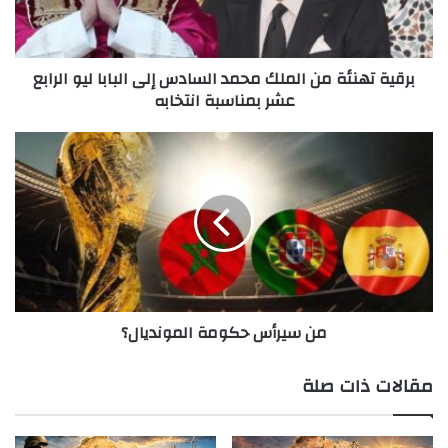
ه
ن
ئ
برقية تهنئة من الملك محمد السادس إلى البابا ليو الرابع
ة
عشر بمناسبة انتخابه
م
ن
ا
م
ل
ن
م
س
ل
ي
ك
ر
م
أ
ح
س
م
ح
د
ك
من سيرأس حكومة المونديال؟
ا
و
ل
م
س
ة
مقالات ذات صلة
ا
ا
د
ل
س
م