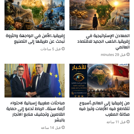
إ
و
ل
ن
ى
د
ا
ي
ل
ا
ب
ل
المعادن الإستراتيجية في
إفريقيا..الأمن في الواجهة والثروة
ا
إفريقيا..الذهب الجديد للاقتصاد
تبحث عن طريقها إلى التصنيع
؟
العالمي
ب
قبل 5 ساعات
ا
قبل 29 minutes
ل
ي
و
ا
ل
ر
ا
من إفريقيا إلى العالم..أسبوع
مباحثات مغربية إسبانية لاحتواء
ب
تتقاطع فيه الأزمات وتبرز فيه
أزمة سبتة.. الرباط تدعو إلى حماية
ع
مكانة المغرب
القاصرين وتجفيف منابع الاتجار
ع
بالبشر
ش
قبل 11 ساعة
ر
قبل 14 ساعة
ب