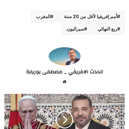
أمم إفريقيا لأقل من 20 سنة
المغرب
ربع النهائي
سيراليون
الحدث الافريقي _ مصطفى بوريابة
We
bsi
te
ب
ر
ق
ي
ة
ت