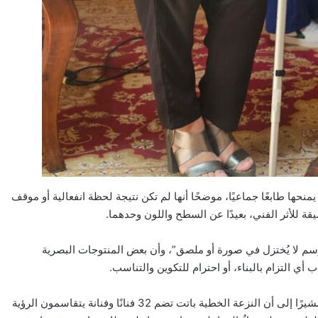
منحها طابعًا جماعيًا، موضحًا أنها لم تكن نتيجة لحظة انفعالية أو موقف
قة للأثر الفني، بعيدًا عن السطح واللون وحدهما.
الرسم لا يُختزل في صورة أو ملصق”، وأن بعض المنتوجات البصرية
ي التزام بالبناء، أو احترام للتكوين والتناسب.
كما عبّر عن اعتزازه باتساع دائرة الفنانين المنخرطين في هذا المسار، مشيرًا إلى أن النزعة الخطية باتت تضم 32 فنانًا وفنانة يتقاسمون الرؤية