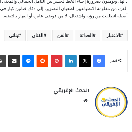
ذاتها، ويؤمنون بضرورة إحياء الخط كجسر بين التأمل الجمالي والمعن
الفن، من مقاومة الانطباعيين لطغيان التصوير، إلى دفاع فنانين كبار ف
أصيلة انطلقت من رؤية واشتغال، لا من فوضى عابرة أو انبهار بالتقنية.
الاعتبار
الحداثة
الفن
الفنان
بناني
X
Facebook
LinkedIn
Pinterest
Reddit
Messenger
انشر عبر البري
انشر
الحدث الإفريقي
Website