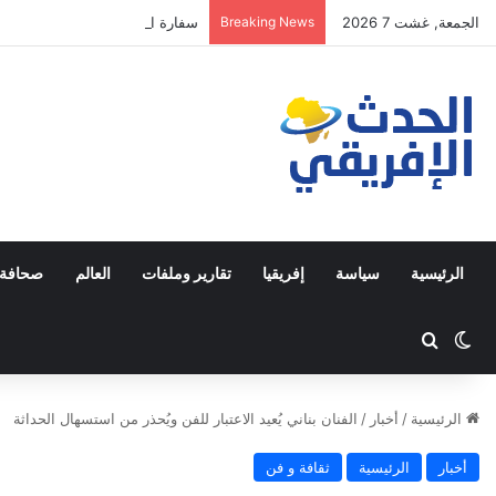
الجمعة, غشت 7 2026
Breaking News
سفارة اليمن بالرباط تدين هجوماً
الرئيسية
سياسة
إفريقيا
تقارير وملفات
العالم
صحافة 
Switch skin
ابحث عن
الرئيسية
/
أخبار
/
الفنان بناني يُعيد الاعتبار للفن ويُحذر من استسهال الحداثة
أخبار
الرئيسية
ثقافة و فن