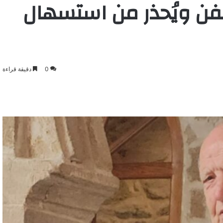
ر للفن ويُحذر من استسهال
0
دقيقة قراءة