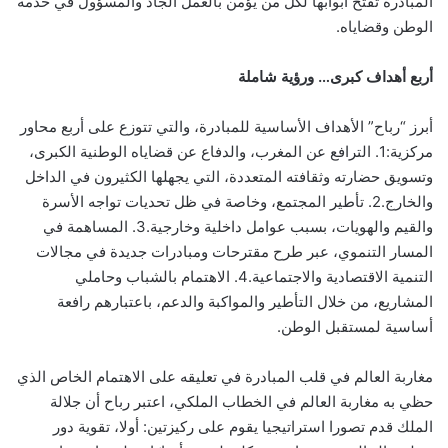
المبادرة تفتح أبوابها لكل من يؤمن بالعمل الجاد والمسؤول في خدمة
الوطن وقضاياه.
أربع أهداف كبرى… ورؤية شاملة
أبرز “رباح” الأهداف الأساسية للمبادرة، والتي تتوزع على أربع محاور
مركزية:1. الترافع عن المغرب، والدفاع عن قضاياه الوطنية الكبرى،
وتسويق حضارته وثقافته المتعددة، التي يجهلها الكثيرون في الداخل
والخارج.2. تأطير المجتمع، وخاصة في ظل تحديات تواجه الأسرة
والقيم والهويات، بسبب عوامل داخلية وخارجية.3. المساهمة في
المسار التنموي، عبر طرح مقترحات ومبادرات جديدة في مجالات
التنمية الاقتصادية والاجتماعية.4. الاهتمام بالشباب وحاملي
المشاريع، من خلال التأطير والمواكبة والدعم، باعتبارهم رافعة
أساسية لمستقبل الوطن.
مغاربة العالم في قلب المبادرة في تعليقه على الاهتمام الخاص الذي
حظي به مغاربة العالم في الخطاب الملكي، اعتبر رباح أن جلالة
الملك قدم تصورا استراتيجيا يقوم على ركيزتين: أولا، تقوية دور