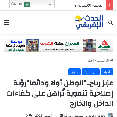
Arabic
المجلس الاقتصادي والرشد الرقمي: من يحرس الطفولة في زمن الخوارزميات؟
ابحث عن
الق
الرئيسية
/
أخبار
أخبار
الرئيسية
حوار
عزيز رباح..”الوطن أولا ودائما”رؤية
إصلاحية تنموية تُراهن على كفاءات
الداخل والخارج
Send
الحدث الافريقي _ مصطفى بوريابة
1 يونيو، 2025
0