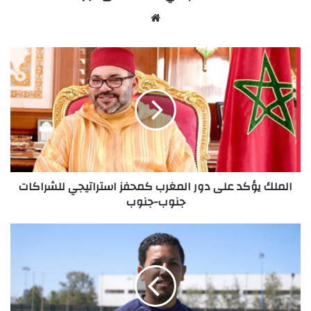
Website
الملك
يؤكد
على
دور
المغرب
كمحفز
استراتيجي
للشراكات
جنوب-
الملك يؤكد على دور المغرب كمحفز استراتيجي للشراكات
جنوب
جنوب-جنوب
مدرب
اتحاد
يعقوب
المنصور
يكشف
سر