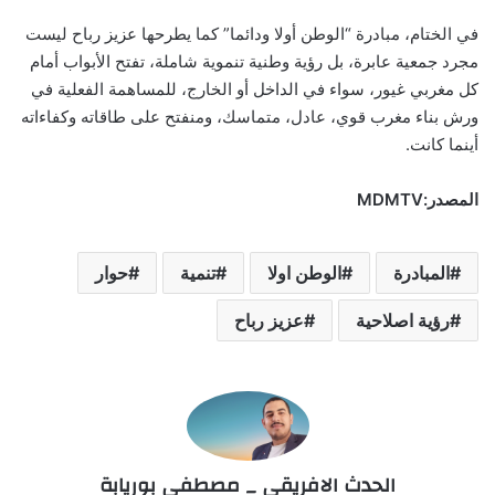
في الختام، مبادرة “الوطن أولا ودائما” كما يطرحها عزيز رباح ليست
مجرد جمعية عابرة، بل رؤية وطنية تنموية شاملة، تفتح الأبواب أمام
كل مغربي غيور، سواء في الداخل أو الخارج، للمساهمة الفعلية في
ورش بناء مغرب قوي، عادل، متماسك، ومنفتح على طاقاته وكفاءاته
أينما كانت.
المصدر:MDMTV
المبادرة
الوطن اولا
تنمية
حوار
رؤية اصلاحية
عزيز رباح
الحدث الافريقي _ مصطفى بوريابة