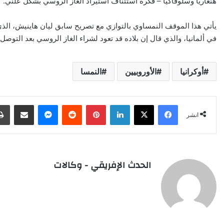
هنغاريا وسلوفاكيا – فكرة استئناف استيراد الغاز الروسي بشكل علني.
يأتي هذا الموقف النمساوي بالتوازي مع تصريح سابق ليان هاينيش، الذي 
في ألمانيا، والذي قال إن بلاده قد تعود لشراء الغاز الروسي بعد التوصل
أوكرانيا
الأوروبيين
النمسا
Facebook
X
LinkedIn
Pinterest
Reddit
Messenger
انشر عبر البريد الإلكتروني
انشر
الحدث الإفريقي - وكالات