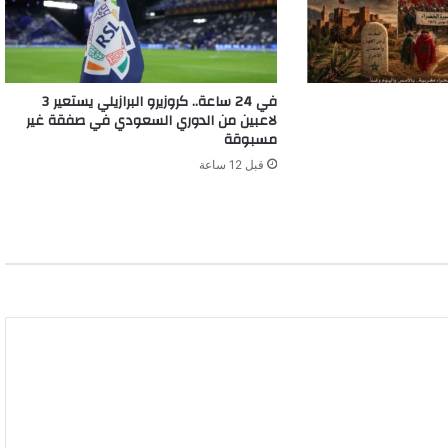
ا
و
ن
ا
في 24 ساعة.. كروزيرو البرازيلي يستعير 3
ل
لاعبين من الدوري السعودي في صفقة غير
ا
مسبوقة
س
ت
قبل 12 ساعة
ر
ا
ت
ي
ج
ي
ف
ي
م
ك
ا
ف
ح