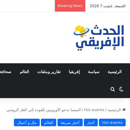
الجمعة, غشت 7 2026
Breaking News
غدر الجزائر لاينسى
الرئيسية
سياسة
إفريقيا
تقارير وملفات
العالم
صحافة 
Switch skin
ابحث عن
الرئيسية
/
Hot events
/
النمسا تدعو الأوروبيين للعودة إلى الغاز الروسي
Hot events
أخبار
أخبار سريعة
العالم
مال و أعمال