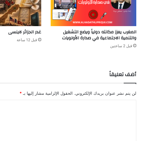
ا
ء
ا
ل
المغرب يعزز مكانته دولياً ويضع التشغيل
غدر الجزائر لاينسى
ع
والتنمية الاجتماعية في صدارة الأولويات
ش
قبل 12 ساعة
ر
قبل 2 ساعتين
ة
"
أضف تعليقاً
لن يتم نشر عنوان بريدك الإلكتروني.
الحقول الإلزامية مشار إليها بـ
*
ا
ل
ت
ع