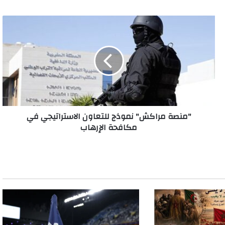
"
م
ن
ص
ة
م
ر
ا
ك
"منصة مراكش" نموذج للتعاون الاستراتيجي في
ش
مكافحة الإرهاب
"
ن
م
و
ذ
ج
ل
ل
ت
ع