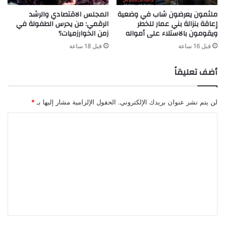
س
ل
ملثمون يعرضون شاب في وضعية
المجلس الاقتصادي والرشد
ا
ل
إعاقة بنزالة بني عمار للخطر
الرقمي: من يحرس الطفولة في
ب
ن
ويقومون بالاستلاء على أمواله
زمن الخوارزميات؟
"
ز
ا
قبل 16 ساعة
قبل 18 ساعة
ه
ة
أضف تعليقاً
ت
د
ع
لن يتم نشر عنوان بريدك الإلكتروني.
الحقول الإلزامية مشار إليها بـ
*
و
إ
ا
ل
ل
ى
ت
م
ك
ع
ا
ل
ف
ح
ي
ة
ق
ب
ن