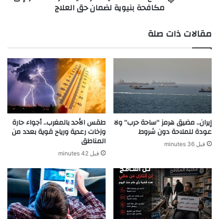
مكافحة بنيوية لضمان حق العلاج
ا
ا
ت
ع
ا
ا
مقالات ذات صلة
ل
ل
م
ص
د
ح
ف
ة
و
:
ع
ا
ة
ل
ف
ه
ي
ي
إيران.. مضيق هرمز “ساحة حرب” ولا
طقس الأحد بالمغرب.. أجواء حارة
ت
ئ
عودة للملاحة دون شروط
وزخات رعدية ورياح قوية بعدد من
ط
المناطق
ة
قبل 36 minutes
ب
ا
قبل 42 minutes
ي
ل
ق
و
"
ط
و
ن
ا
ي
ت
ة