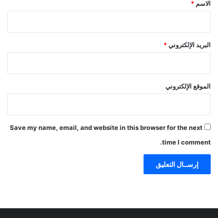
*
الاسم
*
ي
و
ي
ة
البريد الإلكتروني
*
ل
ض
م
ا
الموقع الإلكتروني
ن
ح
ق
ا
Save my name, email, and website in this browser for the next
ل
time I comment.
ع
ل
ا
ج