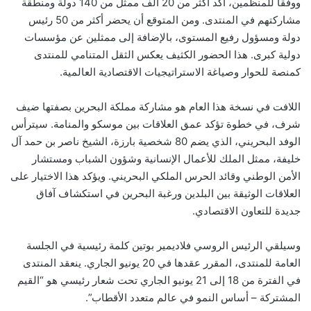
ووفقًا للمنظمين، أكد أكثر من 20 ألف ممثل من 140 دولة ومنطقة
مشاركتهم في المنتدى. ومن المتوقع أن يحضر أكثر من 50 رئيس
دولة ومسؤول رفيع المستوى، بالإضافة إلى ممثلين عن مؤسسات
دولية كبرى. هذا الحضور الكثيف يعكس الثقل المتنامي للمنتدى
كمنصة للحوار وصياغة الاستراتيجيات الاقتصادية العالمية.
اللافت في نسخة هذا العام هو مشاركة مملكة البحرين بصفتها ضيف
شرف، في خطوة تؤكد عمق العلاقات بين موسكو والمنامة. سيترأس
الوفد البحريني، الذي يضم 80 شخصية بارزة، الشيخ ناصر بن حمد آل
خليفة، ممثل الملك للأعمال الإنسانية وشؤون الشباب ومستشار
الأمن الوطني وقائد الحرس الملكي البحريني. ويؤكد هذا الاختيار على
العلاقات الوثيقة بين البلدين ورغبة البحرين في استكشاف آفاق
جديدة للتعاون الاقتصادي.
وسيلقي الرئيس الروسي فلاديمير بوتين كلمة رئيسية في الجلسة
العامة للمنتدى، المقرر عقدها في 20 يونيو الجاري. ينعقد المنتدى
في الفترة من 18 إلى 21 يونيو الجاري تحت شعار رئيسي هو “القيم
المشتركة – أساس النمو في عالم متعدد الأقطاب”.