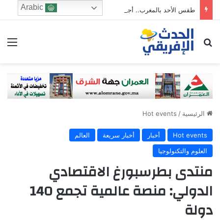
Arabic
طقس الأحد بالمغرب.. أجواء حارة وزخات رعدية ورياح قوية بعدد من المناطق
ابحث عن
الق
الرئيسية
/
Hot events
Hot events
أخبار
أخبار سريعة
العالم
العلوم والتكنولوجيا
منتدى بطرسبورغ الاقتصادي
الدولي: منصة عالمية تجمع 140
دولة