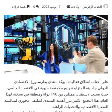
الحدث الإفريقي - وكالات
S
17 يونيو، 2025
0
دقيقة قراءة
e
n
d
a
n
e
m
a
i
l
على أعتاب انطلاق فعالياته، يؤكد منتدى بطرسبورغ الاقتصادي
الدولي جاذبيته المتزايدة ودوره كمنصة حيوية في الاقتصاد العالمي،
حيث يستعد لاستقبال ممثلين من 140 دولة ومنطقة في نسخته لهذا
العام. هذا التجمع الكبير يبرز أهمية المنتدى كملتقى محوري لمناقشة
القضايا الاقتصادية والتحديات الراهنة.