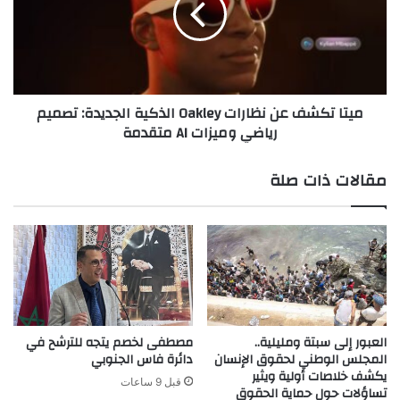
ش
ت
ت
ك
ع
ش
ل
ف
ب
ع
ميتا تكشف عن نظارات Oakley الذكية الجديدة: تصميم
ي
ن
رياضي وميزات AI متقدمة
ن
ن
إ
ظ
ي
ا
مقالات ذات صلة
ر
ر
ا
ا
ن
ت
و
O
إ
a
س
k
ر
l
ا
e
ئ
y
العبور إلى سبتة ومليلية..
مصطفى لخصم يتجه للترشح في
ي
ا
المجلس الوطني لحقوق الإنسان
دائرة فاس الجنوبي
ل
يكشف خلاصات أولية ويثير
ل
قبل 9 ساعات
تساؤلات حول حماية الحقوق
ع
ذ