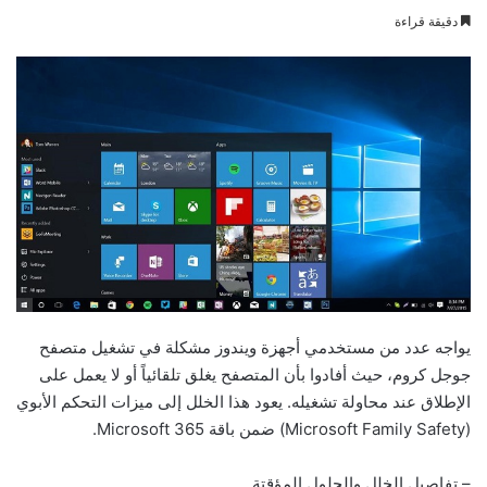
e
دقيقة قراءة
n
d
a
n
e
m
a
i
l
يواجه عدد من مستخدمي أجهزة ويندوز مشكلة في تشغيل متصفح
جوجل كروم، حيث أفادوا بأن المتصفح يغلق تلقائياً أو لا يعمل على
الإطلاق عند محاولة تشغيله. يعود هذا الخلل إلى ميزات التحكم الأبوي
(Microsoft Family Safety) ضمن باقة Microsoft 365.
– تفاصيل الخلل والحلول المؤقتة