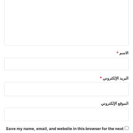
و
ت
م
ي
ع
ز
ل
ا
ت
ي
A
ق
I
*
م
الاسم
*
ت
ق
د
م
البريد الإلكتروني
*
ة
الموقع الإلكتروني
Save my name, email, and website in this browser for the next