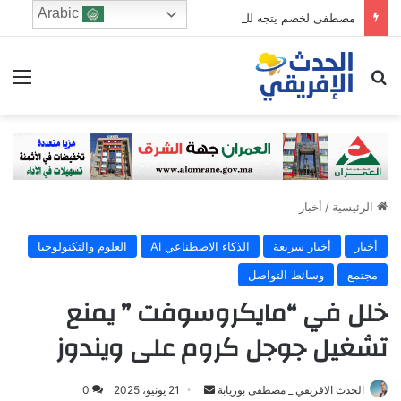
Arabic
مصطفى لخصم يتجه للترشح في دائرة فاس الجنوبي
ابحث عن
الق
الرئيسية
/
أخبار
أخبار
أخبار سريعة
الذكاء الاصطناعي AI
العلوم والتكنولوجيا
مجتمع
وسائط التواصل
خلل في “مايكروسوفت ” يمنع
تشغيل جوجل كروم على ويندوز
الحدث الافريقي _ مصطفى بوريابة
S
21 يونيو، 2025
0