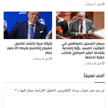
ل
ك
قبل 7 ساعات
ى
ي
ا
ة
ل
ا
ج
ل
ب
ج
ه
د
ا
ي
رسوم التسجيل للموظفين في
وثيقة سرية تكشف تفاصيل
ت
د
التوقيت الميسر ..رؤية إصلاحية
مشروع إنفانتينو بقيمة 20 مليار
ا
ة
يقودها الوزير الميداوي وتجارب
دولار
ل
:
دولية تدعمها
ر
قبل 9 ساعات
ت
قبل 9 ساعات
ق
ص
م
م
ي
أضف تعليقاً
ي
ة
م
ر
ي
لن يتم نشر عنوان بريدك الإلكتروني.
الحقول الإلزامية مشار إليها بـ
*
ا
ا
ض
ي
ل