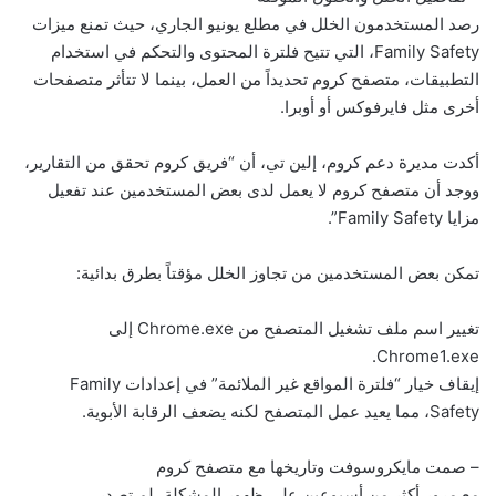
رصد المستخدمون الخلل في مطلع يونيو الجاري، حيث تمنع ميزات
Family Safety، التي تتيح فلترة المحتوى والتحكم في استخدام
التطبيقات، متصفح كروم تحديداً من العمل، بينما لا تتأثر متصفحات
أخرى مثل فايرفوكس أو أوبرا.
أكدت مديرة دعم كروم، إلين تي، أن “فريق كروم تحقق من التقارير،
ووجد أن متصفح كروم لا يعمل لدى بعض المستخدمين عند تفعيل
مزايا Family Safety”.
تمكن بعض المستخدمين من تجاوز الخلل مؤقتاً بطرق بدائية:
تغيير اسم ملف تشغيل المتصفح من Chrome.exe إلى
Chrome1.exe.
إيقاف خيار “فلترة المواقع غير الملائمة” في إعدادات Family
Safety، مما يعيد عمل المتصفح لكنه يضعف الرقابة الأبوية.
– صمت مايكروسوفت وتاريخها مع متصفح كروم
مع مرور أكثر من أسبوعين على ظهور المشكلة، لم تصدر