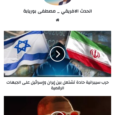
الحدث الافريقي _ مصطفى بوريابة
We
bsi
te
ح
ر
ب
س
ي
ب
ر
ا
ن
حرب سيبرانية حادة تشتعل بين إيران وإسرائيل على الجبهات
ي
الرقمية
ة
ح
ا
م
د
ي
ة
ت
ت
ا