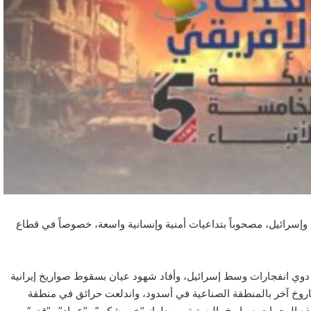
 وإسرائيل، مصحوباً بتداعيات أمنية وإنسانية واسعة، خصوصاً في قطاع
 دوي انفجارات وسط إسرائيل، وأفاد شهود عيان بسقوط صواريخ إيرانية
وخ آخر بالمنطقة الصناعية في أسدود، واندلعت حرائق في منطقة
ه الهجمات صواريخ باليستية من طراز “خيبرشكن” و”عماد” و”قدر”