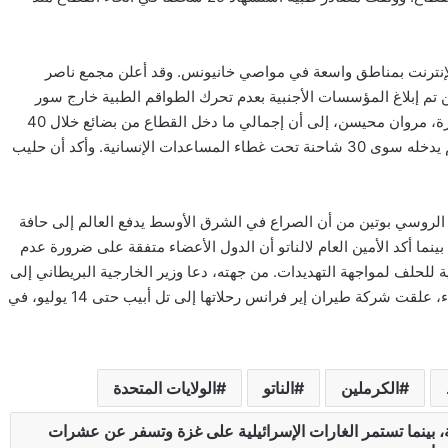
 الإنترنت بمناطق واسعة في مواصي خانيونس. وقد أعلن مجمع ناصر
م إبلاغ المؤسسات الأجنبية بعدم تحرك الطواقم الطبية خارج سور
المجمع. وتفصيلاً للأزمة الإنسانية، أشار نائب مدير الغرفة التجارية في غزة، مروان محيسن، إلى أن إجمالي ما دخل القطاع من بضائع خلال 40
يوماً يعادل ما كان يدخل خلال يومين قبل العدوان، وأن القطاع الخاص لم يدخله سوى 30 شاحنة تحت غطاء المساعدات الإنسانية. وأكد أن حليب
الروسي بوتين من أن الصراع في الشرق الأوسط يدفع العالم إلى حافة
ينما أكد الأمين العام لالناتو أن الدول الأعضاء متفقة على ضرورة عدم
ية للحلف لمواجهة التهديدات. من جهته، دعا وزير الخارجية البريطاني إلى
وقف فوري لإطلاق النار في غزة وإطلاق سراح جميع الرهائن. وفي الأثناء، علقت شركة طيران إير فرانس رحلاتها إلى تل أبيب حتى 14 يوليو، في
الكرملين
الناتو
الولايات المتحدة
، بينما تستمر الغارات الإسرائيلية على غزة وتسفر عن عشرات