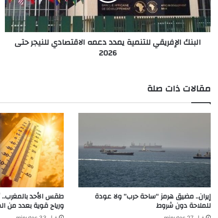
ا
ل
إ
ف
البنك الإفريقي للتنمية يمدد دعمه الاقتصادي للنيجر حتى
ر
2026
ي
ق
ي
ل
مقالات ذات صلة
ل
ت
ن
م
ي
ة
ي
م
د
د
إيران.. مضيق هرمز “ساحة حرب” ولا عودة
طقس الأحد بالمغرب.. أ
د
للملاحة دون شروط
ورياح قوية بعدد من ال
ع
م
قبل 27 minutes
قبل 33 minutes