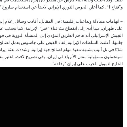
و”فتاح 1″، كما أعلن الحرس الثوري الإيراني لاحقاً عن استخدام صاروخ “خيبر” الباليستي متعدد الرؤوس لأول مرة.
– اتهامات متبادلة وتداعيات إقليمية: في المقابل، أفادت وسائل إعلام إي
على طهران، مما أدى إلى انقطاع بث قناة “خبر” الإيرانية. كما تحدث
الجيش الإسرائيلي أنه هاجم الطريق المؤدي إلى المنشأة النووية في فور
جانبها، أعلنت السلطات الإيرانية إلقاء القبض على جاسوس يعمل لصالح 
شابًا في تل أبيب بشبهة تنفيذ مهام لصالح جهة إيرانية. وشددت بعثة إير
سيتحملون مسؤولية مقتل الأبرياء في إيران. وفي تصريح لافت، اعتبر مست
الخليج لتمويل الحرب على إيران “وقاحة”.