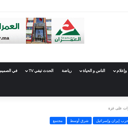
زخات رعدية ورياح قوية بعدد من المناطق
وإعلام
الناس و الحياة
رياضة
الحدث تيفي TV
في الصميم
رات على غزة
رب إيران وإسرائيل
شرق أوسط
مجتمع