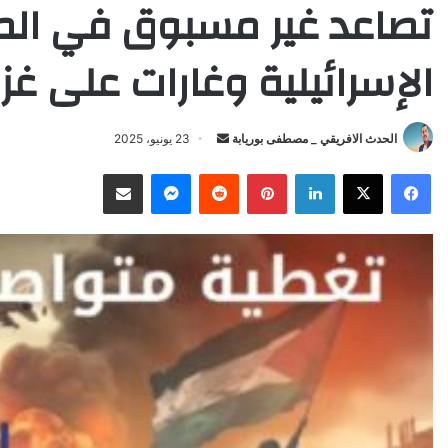
تصاعد غير مسبوق في الموا
الإسرائيلية وغارات على غز
الحدث الافريقي _ مصطفى بوريابة
S
23 يونيو، 2025
e
Facebook
X
LinkedIn
Pinterest
Reddit
Messenger
انشر عبر البريد الإلكتروني
n
d
a
n
e
m
a
i
l