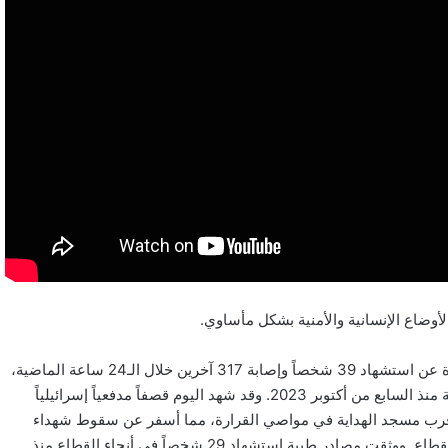
أوضاع الإنسانية والأمنية بشكل مأساوي.
– ارتفاع حصيلة الشهداء والجرحى المدنيين: أعلنت وزارة الصحة في غزة عن استشهاد 39 شخصاً وإصابة 317 آخرين خلال الـ24 ساعة الماضية،
مما يرفع حصيلة العدوان الإسرائيلي إلى 55,998 شهيداً و131,559 إصابة منذ السابع من أكتوبر 2023. وقد شهد اليوم قصفاً مدفعياً إسرائيلياً
قرب مسجد الهداية في مواصي القرارة، مما أسفر عن سقوط شهداء
ومصابين. كما استهدفت غارات عنيفة معسكر جباليا وبيت لاهيا شمال القطاع. ووثقت مصادر طبية استشهاد 29 شخصاً في أنحاء القطاع منذ