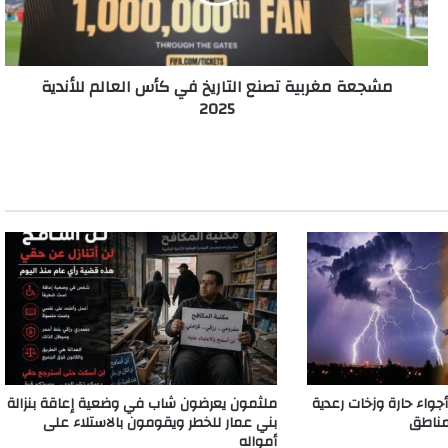
م
غ
ر
ب
مشجعة مغربية تصنع التاريخ في كأس العالم للأندية
ي
2025
ة
ت
ص
ن
ع
ا
ل
ت
ا
ر
ي
خ
ف
ي
جواء حارة وزخات رعدية
ملثمون يعرضون شاب في وضعية إعاقة بنزالة
ك
مناطق
بني عمار للخطر ويقومون بالاستلاء على
أ
أمواله
س