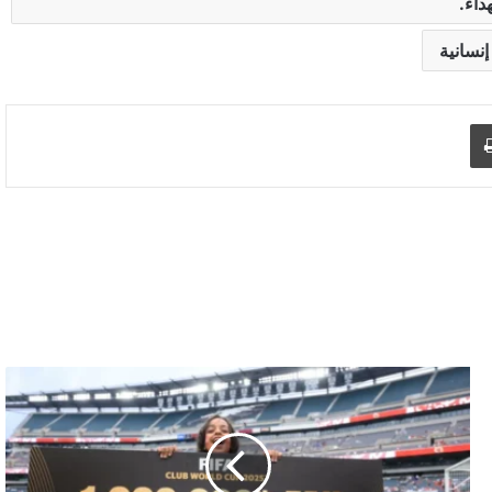
داء.
نسانية
اطبع
م
ش
ج
ع
ة