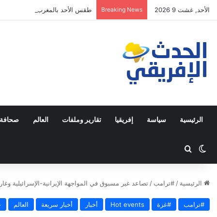
الأحد, غشت 9 2026
Breaking News
طقس الأحد بالمغرب.. أجواء حارة و
الرئيسية
سياسة
إفريقيا
تقارير وملفات
العالم
صحافة 
Switch skin
ابحث عن
الرئيسية
/
#ترامب
/
تصاعد غير مسبوق في المواجهة الإيرانية-الإسرائيلية وغا
#ترامب
#غزة
Hot events
أخبار
أخبار سريعة
العالم
ح