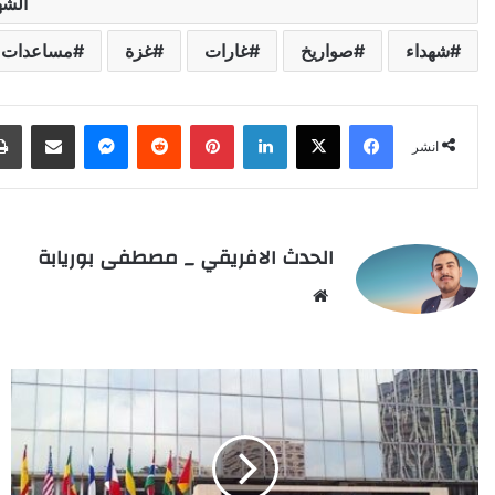
الشه
شهداء
صواريخ
غارات
غزة
مساعدات إ
Facebook
X
LinkedIn
Pinterest
Reddit
Messenger
انشر عبر البريد الإلكتروني
انشر
الحدث الافريقي _ مصطفى بوريابة
We
bsi
te
ا
ل
ب
ن
ك