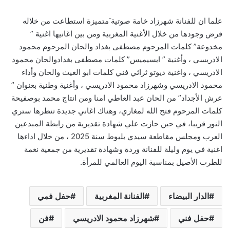
علما ان للفنانة شهرزاد خامة صوتية َمتميزة استطاعت من خلاله
فرض وجودها من خلال الأغنية المغربية ومن بين اغانيها اغنية ”
مخدوعة” كلمات المرحوم مصطفى بغداد والحان المرحوم محمود
الادريسي ، وأغنية ” ايسيميس” كلمات مصطفى بغدادوالحان محمود
الادريسي ، واغنية ديوتو ثراثي فني كلمات ابو الغيث والحان وأداء
محمود الادريسي وشهرزاد محمود الادريسي ، وأغنية وطنية بعنوان ”
عرش الأجداد” من الحان عبد العاطي امنا ومن انتاج محمد بوصفيحة
كلمات المرحوم فتح الله لمغاري، وهناك اغاني جديدة تنظرها ستري
النور قريبا، في حين حازت علي شهادة تقديرية من رابطة المبدعين
العرب ومجلس مقاطعة سيدي بليوط سنة 2025 ، من خلال اداءها
اغنية في يوم وليلة للفنانة وردة وشهادة تقديرية من جمعية نغمة
للطرب الأصيل بمناسبة اليوم العالمي للمرأة.
الدار البيضاء
الفنانة المغربية
حفل فمي
حفل فني
شهرزاد محمود الادريسي
فن