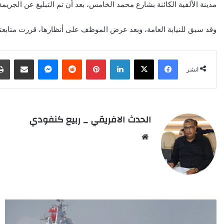
مدينة الألفية الكائنة بشارع محمد الخامس، بعد أن تم التبليغ عن الج
وقد سبق للنيابة العامة، وبعد عرض الموظف على أنظارها، قررت متابعت
Facebook
X
LinkedIn
Pinterest
Reddit
Messenger
انشر عبر البريد الإلكتروني
انشر
الحدث الافريقي _ ربيع كنفودي
We
bsi
te
ا
ل