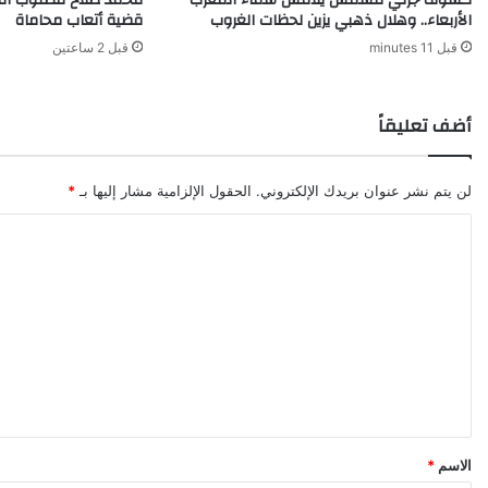
الأربعاء.. وهلال ذهبي يزين لحظات الغروب
قضية أتعاب محاماة
و
ن
قبل 11 minutes
قبل 2 ساعتين
غ
:
ق
أضف تعليقاً
و
ة
ض
لن يتم نشر عنوان بريدك الإلكتروني.
الحقول الإلزامية مشار إليها بـ
*
ا
ر
ا
ب
ل
ة
ج
ت
د
ع
ي
ل
د
ة
ي
!
ق
*
الاسم
*