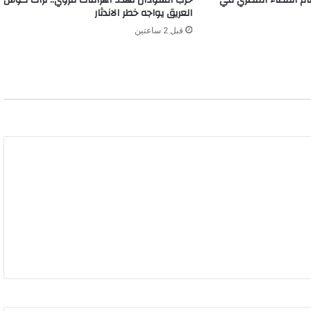
العريق يواجه خطر الاندثار
م
ا
قبل 2 ساعتين
ل
ا
ع
ل
ا
م
ي
ي
ن
و
ا
ل
ر
و
ا
د