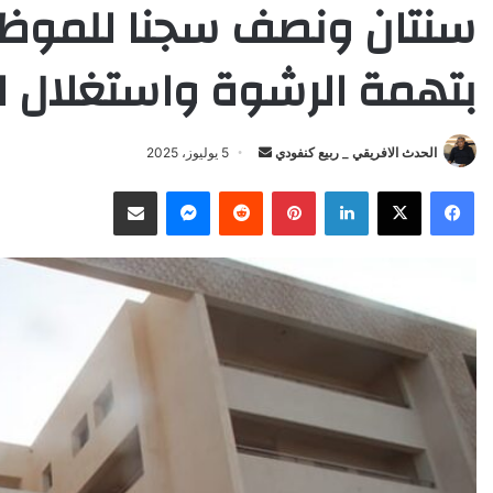
سنتان ونصف سجنا للموظف
بتهمة الرشوة واستغلال ا
الحدث الافريقي _ ربيع كنفودي
S
5 يوليوز، 2025
e
Facebook
X
LinkedIn
Pinterest
Reddit
Messenger
انشر عبر البريد الإلكتروني
n
d
a
n
e
m
a
i
l