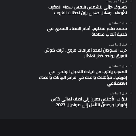
قبل 11 minutes
كسوف جزئي للشمس يلامس سماء المغرب
الأربعاء.. وهلال ذهبي يزين لحظات الغروب
قبل 2 ساعتين
محمد صلاح مطلوب أمام القضاء المصري في
قضية أتعاب محاماة
قبل 2 ساعتين
حرب السودان تهدد أهرامات مروي.. تراث كوش
العريق يواجه خطر الاندثار
قبل 2 ساعتين
المغرب يقترب من قيادة التحول الرقمي في
إفريقيا.. مؤهلات واعدة في مراكز البيانات والذكاء
الاصطناعي
قبل 3 ساعات
لبؤات الأطلس يعبرن إلى نصف نهائي كأس
إفريقيا ويضمنّ التأهل إلى مونديال 2027