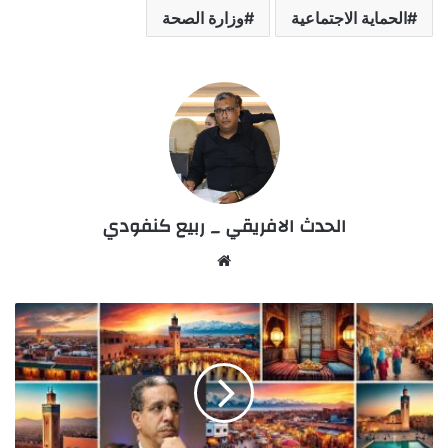
الحماية الاجتماعية
وزارة الصحة
الحدث الافريقي _ ربيع كنفودي
Website
مغرب
الحضارة:نداء
من
أجل
مبادرة
"احتضان"
لشابٍ