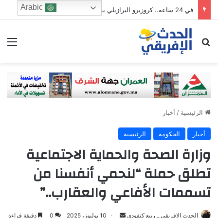
Arabic
في 24 ساعة.. كروزيرو البرازيلي يستعير 3 لاعبين من الدوري السعودي في صفقة غير مسبوقة
ابحث عن
الق
الرئيسية
/
أخبار
أخبار
الحكومة
الرئيسية
وزارة الصحة والحماية الاجتماعية
تطلق حملة “لنحمي أنفسنا من
تسممات الأفاعي والعقارب..”
Send
الحدث الافريقي _ ربيع كنفودي
10 يوليوز، 2025
0
دقيقة قراءة