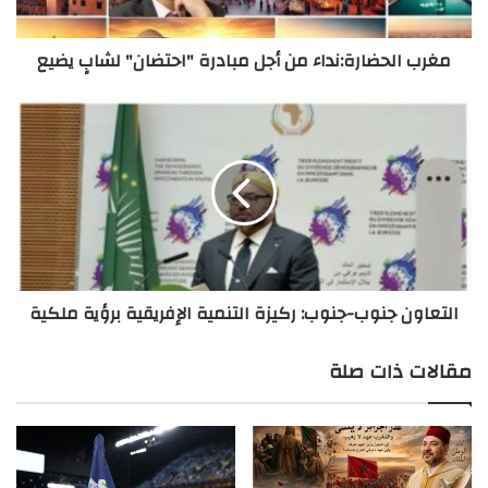
يضيع
مغرب الحضارة:نداء من أجل مبادرة "احتضان" لشابٍ يضيع
التعاون
جنوب-
جنوب:
ركيزة
التنمية
الإفريقية
برؤية
ملكية
التعاون جنوب-جنوب: ركيزة التنمية الإفريقية برؤية ملكية
مقالات ذات صلة