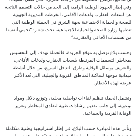
وفي إطار الجهود الوطنية الرامية إلى الحد من حالات التسمم الناتجة
عن لسعات العقارب ولدغات الأفاعي، انخرطت المديرية الجهوية
للصحة والحماية الاجتماعية بجهة الشرق في الحملة الوطنية التي
تنظمها وزارة الصحة والحماية الاجتماعية، تحت شعار: “نحمي أنفسنا
من تسممات الأفاعي والعقارب.”
وحسب بلاغ توصل به موقع الجريدة، فالحملة تهدف إلى التحسيس
بمخاطر التسممات المرتبطة بلسعات العقارب ولدغات الأفاعي،
والتعريف بوسائل الوقاية وطرق التدخل السريع، من خلال أنشطة
ميدانية موجهة لساكنة المناطق القروية والجبلية، التي تُعد الأكثر
عرضة لهذه الأخطار.
وتشمل الحملة تنظيم لقاءات تواصلية محلية، وتوزيع دلائل ومواد
توعوية، إلى جانب تقديم إرشادات طبية لتفادي المخاطر وتعزيز
الوقاية الفردية والجماعية.
وتأتي هذه المبادرة حسب البلاغ، في إطار استراتيجية وطنية متكاملة
تعتمدها وزارة الصحة والحماية الاجتماعية، وترتكز على عدة محاور،