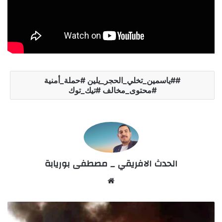
#ياسمين_تخلي_الحجر_يلين #حملة_أمنية
#محتوى_مخالف #تيك_توك
الحدث الافريقي _ مصطفى بوريابة
Website
السودان..
تصعيد