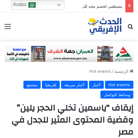
Arabic
مصطفى لخصم يتجه للترشح في دائرة فاس الجنوبي
ابحث عن
الق
الرئيسية
/
Hot events
Hot events
أخبار
أخبار سريعة
إفريقيا
مجتمع
وسائط التواصل
إيقاف “ياسمين تخلي الحجر يلين”
وقضية المحتوى المثير للجدل في
مصر