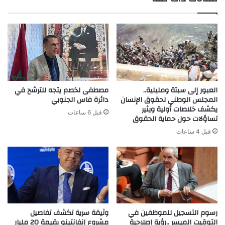
العبور إلى سبتة ومليلية..
مصطفى لخصم يتجه للترشح في
المجلس الوطني لحقوق الإنسان
دائرة فاس الجنوبي
يكشف خلاصات أولية ويثير
قبل 6 ساعات
تساؤلات حول حماية الحقوق
قبل 4 ساعات
رسوم التسجيل للموظفين في
وثيقة سرية تكشف تفاصيل
التوقيت الميسر ..رؤية إصلاحية
مشروع إنفانتينو بقيمة 20 مليار