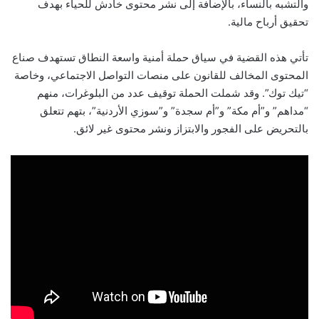
والتشبه بالنساء، بالإضافة إلى نشر محتوى خادش للحياء بهدف
تحقيق أرباح مالية.
تأتي هذه القضية في سياق حملة أمنية واسعة النطاق تستهدف صناع
المحتوى المخالف للقانون على منصات التواصل الاجتماعي، وخاصة
“تيك توك”. وقد شملت الحملة توقيف عدد من البلوغرات، منهم
“مداهم” و”أم مكة” و”أم سجدة” و”سوزي الأردنية”، بتهم تتعلق
بالتحريض على الفجور والابتزاز ونشر محتوى غير لائق.