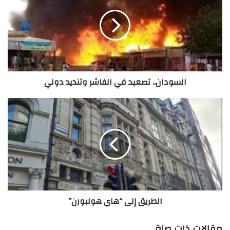
في
الفاشر
وتنديد
دولي
السودان.. تصعيد في الفاشر وتنديد دولي
الطريق
إلى
“هاي
هولبورن”
الطريق إلى “هاي هولبورن”
مقالات ذات صلة