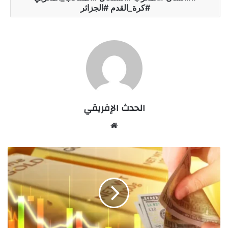
#كرة_القدم #الجزائر
الحدث الإفريقي
Website
انخفاض
أسعار
الذهب
مع
ارتفاع
الدولار
وقلق
المستثمرين