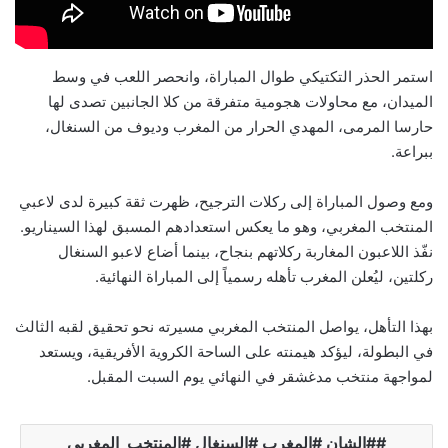
استمر الحذر التكتيكي طوال المباراة، وانحصر اللعب في وسط
الميدان، مع محاولات هجومية متفرقة من كلا الجانبين تصدى لها
حارسا المرمى، المهدي الحرار من المغرب وديوف من السنغال،
ببراعة.
ومع وصول المباراة إلى ركلات الترجيح، ظهرت ثقة كبيرة لدى لاعبي
المنتخب المغربي، وهو ما يعكس استعدادهم المسبق لهذا السيناريو.
نفّذ اللاعبون المغاربة ركلاتهم بنجاح، بينما أضاع لاعبو السنغال
ركلتين، ليُعلن المغرب تأهله رسمياً إلى المباراة النهائية.
بهذا التأهل، يواصل المنتخب المغربي مسيرته نحو تحقيق لقبه الثالث
في البطولة، ليؤكد هيمنته على الساحة الكروية الأفريقية، ويستعد
لمواجهة منتخب مدغشقر في النهائي يوم السبت المقبل.
#الشان #المغرب #السنغال #المنتخب_المغربي