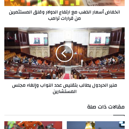
من
انخفاض أسعار الذهب مع ارتفاع الدولار وقلق المستثمرين
قرارات
من قرارات ترامب
ترامب
منير
الحردول
يطالب
بتقليص
عدد
النواب
وإلغاء
مجلس
المستشارين
منير الحردول يطالب بتقليص عدد النواب وإلغاء مجلس
المستشارين
مقالات ذات صلة