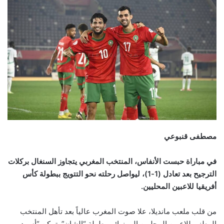
email
مصطفى قنبوعي
في مباراة حبست الأنفاس، المنتخب المغربي يتجاوز السنغال بركلات
الترجيح بعد تعادل (1-1)، ليواصل رحلته نحو التتويج ببطولة كأس
أفريقيا للاعبين المحليين.
من قلب ملعب مانديلا، علا صوت المغرب عالياً بعد تأهل المنتخب
الوطني للاعبين المحليين إلى نهائي بطولة “الشان”. تمكن “أسود