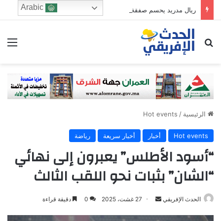
Arabic
ريال مدريد يحسم صفقة ديوماندي في انتقال تاريخي بقيمة قياسية
ابحث عن
الق
الرئيسية
/
Hot events
Hot events
أخبار
أخبار سريعة
رياضة
“أسود الأطلس” يعبرون إلى نهائي
“الشان” بثبات نحو اللقب الثالث
Send
الحدث الإفريقي
27 غشت، 2025
0
دقيقة قراءة
an