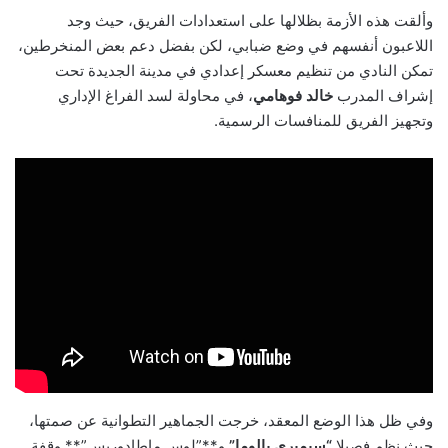
وألقت هذه الأزمة بظلالها على استعدادات الفريق، حيث وجد
اللاعبون أنفسهم في وضع ضبابي، لكن بفضل دعم بعض المنخرطين،
تمكن النادي من تنظيم معسكر إعدادي في مدينة الجديدة تحت
إشراف المدرب
خالد فوهامي
، في محاولة لسد الفراغ الإداري
وتجهيز الفريق للمنافسات الرسمية.
وفي ظل هذا الوضع المعقد، خرجت الجماهير التطوانية عن صمتها،
حيث نظم فصيلا
“سيمبري بالوما”
و**”لوس ماطادوريس”** وقفة