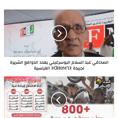
الصحافي
عبد
السلام
البوسرغيني
يعدد
الدوافع
الشريرة
لجريدة
ƎᗡИOМ⅂Ǝ
الصحافي عبد السلام البوسرغيني يعدد الدوافع الشريرة
الفرنسية
لجريدة ƎᗡИOМ⅂Ǝ الفرنسية
غزة
تشتعل
وتصعيد
إقليمي
خطير..
ضربة
إسرائيلية
في