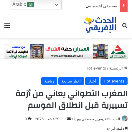
Arabic
مصطفى لخصم يتجه للترشح في دائرة فاس الجنوبي
ابحث عن
الق
الرئيسية
/
Hot events
Hot events
أخبار
أخبار سريعة
رياضة
المغرب التطواني يعاني من أزمة
تسييرية قبل انطلاق الموسم
Send
الحدث الافريقي _ مصطفى بوريابة
29 غشت، 2025
0
an
دقيقة قراءة