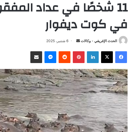
11 شخصًا في عداد المفق
في كوت ديفوار
Send
الحدث الإفريقي - وكالات
6 شتنبر، 2025
an
X
Facebook
LinkedIn
Pinterest
Reddit
Messenger
انشر عبر البريد الإلكتروني
email