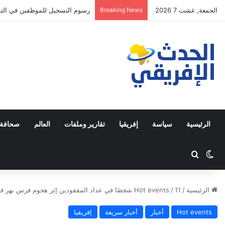
الجمعة, غشت 7 2026
Breaking News
رسوم التسجيل للموظفين في التوقي
الرئيسية
سياسة
إفريقيا
تقارير وملفات
العالم
صحافة 
Switch skin
ابحث عن
الرئيسية
/
11 شخصًا في عداد المفقودين إثر هجوم فرس نهر في كوت ديفوار
/
Hot events
Hot events
أخبار
أخبار سريعة
إفريقيا