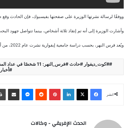
ووفقًا لرسالة نشرتها الوزيرة على صفحتها بفيسبوك، فإن الحادث وقع 
وأشارت الوزيرة إلى أنه تم إنقاذ ثلاثة أشخاص، بينما تتواصل جهود البح
ويُعد فرس النهر، بحسب دراسة جامعية إيفوارية نشرت عام 2022، من أكثر الحيوانات تسببًا في حوادث مميتة مع الإنسان في المنطقة.
#كوت_ديفوار #حادث #فرس_الن
#أخبار_
X
Facebook
LinkedIn
Pinterest
Reddit
Messenger
انشر عبر البري
انشر
الحدث الإفريقي - وكالات