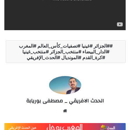
#الجزائر #غينيا #تصفيات_كأس_العالم #المغرب
#الدار_البيضاء #منتخب_الجزائر #منتخب_غينيا
#كرة_القدم #المونديال #الحدث_الإفريقي
الحدث الافريقي _ مصطفى بوريابة
Website
المغرب