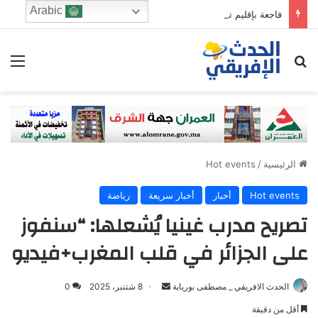
Arabic
فاجعة بإقليم تازة.. وفاة طفلتين غرقًا في أحد الأودية بجماعة بوحلو
ابحث عن
الق
الرئيسية
/
Hot events
Hot events
أخبار
أخبار سريعة
رياضة
تصريح مدرب غينيا يُشعلها: “سنفوز
على الجزائر في قلب المغرب+فيديو
Send
الحدث الافريقي _ مصطفى بوريابة
8 شتنبر، 2025
0
an
أقل من دقيقة