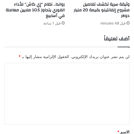
وثيقة سرية تكشف تفاصيل
رواندا.. نظام “إي كاش” للأداء
مشروع إنفانتينو بقيمة 20 مليار
الفوري يتجاوز 10.5 ملايين معاملة
دولار
في أسابيع
قبل 48 minutes
قبل 1 ساعة
أضف تعليقاً
لن يتم نشر عنوان بريدك الإلكتروني.
الحقول الإلزامية مشار إليها بـ
*
ا
ل
ت
ع
ل
ي
ق
*
الاسم
*