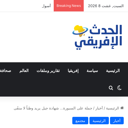
السبت, غشت 8 2026
Breaking News
أسواق القرب المغلقة تستنفر وزار
الرئيسية
سياسة
إفريقيا
تقارير وملفات
العالم
صحافة 
Switch skin
ابحث عن
الرئيسية
/
أخبار
/
جملة على السبورة… شهادة جيل يريد وطناً لا منفًى
أخبار
الرئيسية
مجتمع