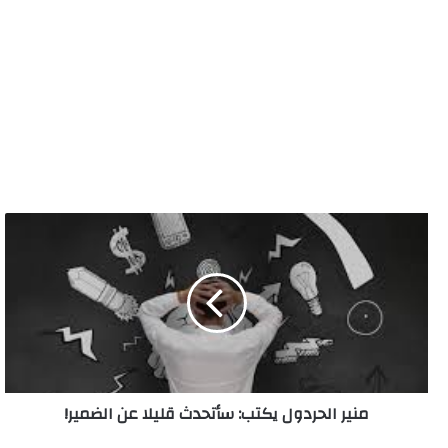
منير
الحردول
يكتب:
سأتحدث
قليلا
عن
الضمير!
منير الحردول يكتب: سأتحدث قليلا عن الضمير!