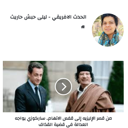
الحدث الافريقي - ليلى حبش حاريث
Website
من
قصر
الإليزيه
إلى
قفص
الاتهام..
ساركوزي
يواجه
العدالة
من قصر الإليزيه إلى قفص الاتهام.. ساركوزي يواجه
في
العدالة في قضية القذاف
قضية