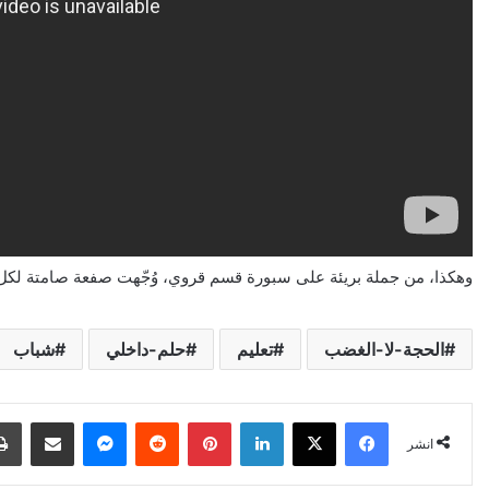
وهكذا، من جملة بريئة على سبورة قسم قروي، وُجّهت صفعة صامتة لكل
الحجة-لا-الغضب
تعليم
حلم-داخلي
شباب
X
Facebook
LinkedIn
Pinterest
Reddit
Messenger
انشر عبر البري
انشر