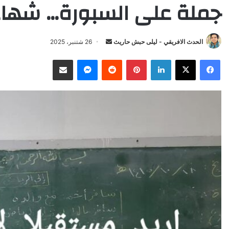
جملة على السبورة… شهادة 
Send
الحدث الافريقي - ليلى حبش حاريث
26 شتنبر، 2025
an
X
Facebook
LinkedIn
Pinterest
Reddit
Messenger
انشر عبر البريد الإلكتروني
email