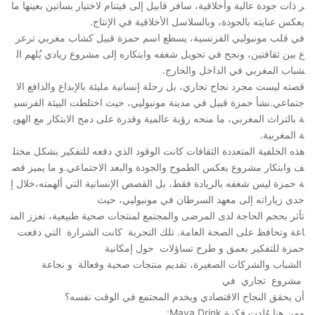
ر ذات جودة عالية وأخلاقية، سافر قابيل إلى فيتنام لاختيار بساتين بعينها ما
يعكس عنايته بالجودة، وبالسلاسل الأخلاقية في الإنتاج.
في قلب مونبوليي الفرنسية، يسطع اسم حمزة قبيل كشاب مغربي ترعر
ع بين ثقافتين، ونجح في تحويل شغفه وابتكاره إلى مشروع ريادي يُلهم ال
شباب المغربي في الداخل والخارج.
قصته ليست مجرد نجاح تجاري، بل رحلة إنسانية مليئة بالإبداع والدافع الا
جتماعي.نشأ حمزة قبيل في مدينة مونبوليي، حيث اختلطت البيئة الفرنسي
ة بالتراث المغربي، ما منحه رؤية عالمية وقدرة على دمج الابتكار مع الهوي
ة المغربية.
هذه الخلفية المتعددة الثقافات كانت الوقود الذي دفعه للتفكير بشكل مختل
ف وابتكار مشروع يعكس الطموح والجودة والبعد الاجتماعي.و ما يميز قص
ة حمزة ليس شغفه بالريادة فقط، بل القصص الإنسانية التي ألهمته،خلال إ
حدى زياراته إلى معهد السرطان في مونبوليي، حيث
تأثر بحجم الحاجة لدى المرضى والمجتمع لمنتجات صحية طبيعية، تعزز المن
اعة وتحافظ على الصحة العامة. تلك التجربة كانت الشرارة التي دفعت
حمزة للتفكير بعمق و طرح تساؤلات حول إمكانية
الشباب والشركات الصغيرة، تقديم منتجات صحية وفعالة و نجاعة
مشروع تجاري في
أن يحقق النجاح الاقتصادي ويخدم المجتمع في الوقت نفسه؟
ومن هنا وُلدت فكرة Maya Drink:…