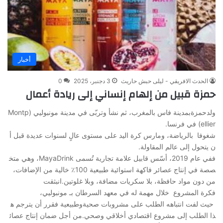
أخبار
الحدث الافريقي - ليلى حبش حاريث
3 دجنبر، 2025
0
حمزة قبيل من إلهام إنساني إلى ريادة أعمال
ولدحمزةبمدينة فاس بالمغرب، ثم نشأ وتربّى في مدينة مونبوليي (Montp
ellier) في فرنسا.
شغوفا بالرياضة، ومارس كرة اليد على مستوى عالٍ لسنوات عديدة قبل أ
ن يتحول إلى عالم المقاولة.
ففي عام 2019، أسّس قابيل علامة تجارية تُسمى MayaDrink، وهي متخ
صصة في إنتاج عصائر فاكهة استوائية طبيعية 100٪ خالية من الإضافات،
من دون مواد حافظة، بلا سكريات مضافة، وبلا غلوتين.انبثقت
فكرة المشروع خلال مهمة له في معهد السرطان بـ مونبوليي،
حيث لفت انتباهه الطلب على مشروبات صحيةوطبيعية فقرر أن يترجم ه
ذا الطلب إلى مشروع اقتصادي أخلاقي وصحي.من أجل ضمان إنتاج عصائ