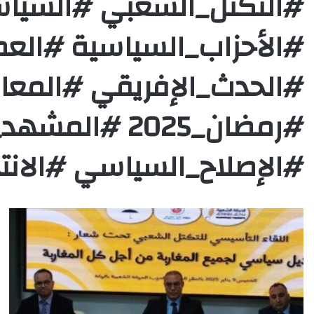
#التكتل_الشعبي #السيا
#الأحزاب_السياسية #العم
#الحدث_الإفريقي #المعار
#رمضان_2025 #ا
#الإصلاح_السياسي #الانتخ