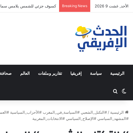
الأحد, غشت 9 2026
Breaking News
كسوف جزئي للشمس يلامس سماء الم
الرئيسية
سياسة
إفريقيا
تقارير وملفات
العالم
صحافة 
Switch skin
ابحث عن
الرئيسية
/
#المشهد_السياسي #الإصلاح_السياسي #الانتخابات_المغربية