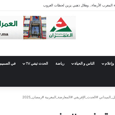
غرب الأربعاء.. وهلال ذهبي يزين لحظات الغروب
وإعلام
الناس و الحياة
رياضة
الحدث تيفي TV
في الصميم
#التكتل_الشعبي #السياسة_في_المغرب #الأحزاب_السياسية #العمل_الميداني #الحدث_الإفريقي #المعارضة_المغربية #رمضان_2025