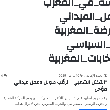
سة_في_المغرب
ل_الميداني
ضة_المغربية
لمشهد_السياسي
ابات_المغربية
الحدث الإفريقي
10 مارس، 2025
0
“التكتل الشعبي”.. ترقّب طويل وعمل ميداني
مؤجل
رغم مرور أسابيع على تأسيس “التكتل الشعبي”، الذي يضم الحركة الشعبية
والحزب الوطني الديمقراطي والحزب المغربي الحر، لا يزال هذا…