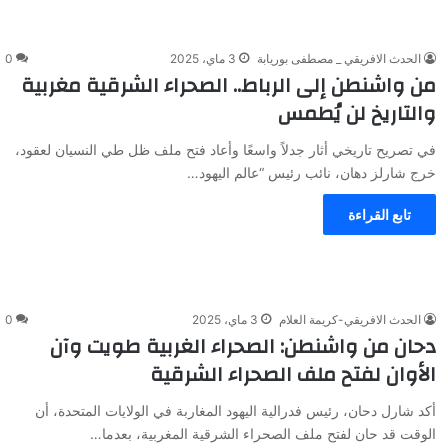
الحدث الافريقي _ مصطفى بوريابة
3 ماي، 2025
0
من واشنطن إلى الرباط.. الصحراء الشرقية مغربية
والتاريخ لن يُطمس
في تصريح تاريخي أثار جدلاً واسعًا وأعاد فتح ملف ظل طي النسيان لعقود،
خرج شارلز دهان، نائب رئيس “عالم اليهود…
تابع القراءة
الحدث الافريقي-كريمة العلام
3 ماي، 2025
0
دحان من واشنطن: الصحراء الغربية طويت وآن
الأوان لفتح ملف الصحراء الشرقية
أكد شارل دحان، رئيس فدرالية اليهود المغاربة في الولايات المتحدة، أن
الوقت قد حان لفتح ملف الصحراء الشرقية المغربية، بعدما…