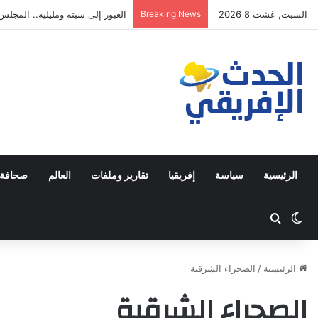
السبت, غشت 8 2026
Breaking News
مصطفى لخصم يتجه للترشح في دا
الرئيسية
سياسة
إفريقيا
تقارير وملفات
العالم
صحافة 
Switch skin
ابحث عن
الرئيسية
/
الصحراء الشرقية
الصحراء الشرقية