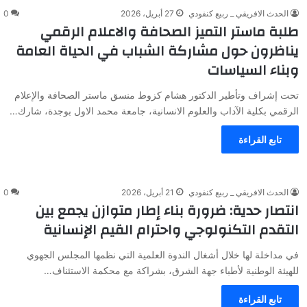
الحدث الافريقي _ ربيع كنفودي
27 أبريل، 2026
0
طلبة ماستر التميز الصحافة والاعلام الرقمي
يناظرون حول مشاركة الشباب في الحياة العامة
وبناء السياسات
تحت إشراف وتأطير الدكتور هشام كزوط منسق ماستر الصحافة والإعلام
الرقمي بكلية الآداب والعلوم الانسانية، جامعة محمد الاول بوجدة، شارك…
تابع القراءة
الحدث الافريقي _ ربيع كنفودي
21 أبريل، 2026
0
انتصار حدية: ضرورة بناء إطار متوازن يجمع بين
التقدم التكنولوجي واحترام القيم الإنسانية
في مداخلة لها خلال أشغال الندوة العلمية التي نظمها المجلس الجهوي
للهيئة الوطنية لأطباء جهة الشرق، بشراكة مع محكمة الاستئناف…
تابع القراءة