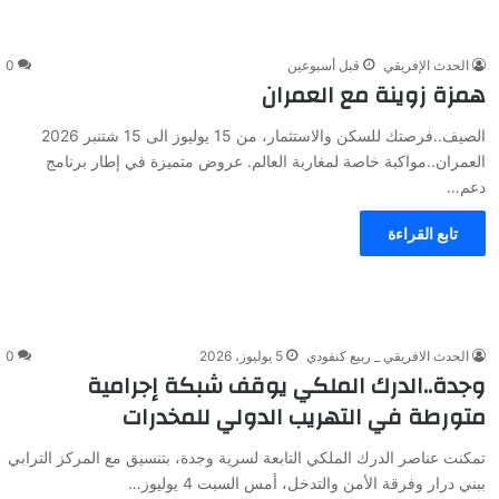
الحدث الإفريقي
قبل أسبوعين
0
همزة زوينة مع العمران
الصيف..فرصتك للسكن والاستثمار، من 15 يوليوز الى 15 شتنبر 2026
العمران..مواكبة خاصة لمغاربة العالم. عروض متميزة في إطار برنامج
دعم…
تابع القراءة
الحدث الافريقي _ ربيع كنفودي
5 يوليوز، 2026
0
وجدة..الدرك الملكي يوقف شبكة إجرامية
متورطة في التهريب الدولي للمخدرات
تمكنت عناصر الدرك الملكي التابعة لسرية وجدة، بتنسيق مع المركز الترابي
ببني درار وفرقة الأمن والتدخل، أمس السبت 4 يوليوز…