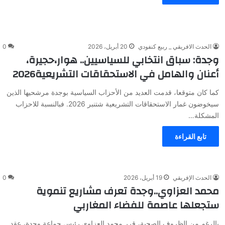
الحدث الافريقي _ ربيع كنفودي
20 أبريل، 2026
0
وجدة: سباق انتخابي للسياسيين.. هوار،حجيرة،
أعنان والهامل في الاستحقاقات التشريعية2026
كما كان متوقعا، قدمت العديد من الأحزاب السياسية بوجدة مرشحيها الذين
سيخوضون غمار الاستحقاقات التشريعية شتنبر 2026. فبالنسبة للاحزاب
المشكلة…
تابع القراءة
الحدث الإفريقي
19 أبريل، 2026
0
محمد العزاوي..وجدة تعرف مشاريع تنموية
ستجعلها عاصمة للفضاء المغاربي
بالرغم من الظروف الصحية، قرر محمد العزاوي رئيس جماعة وجدة، عقد