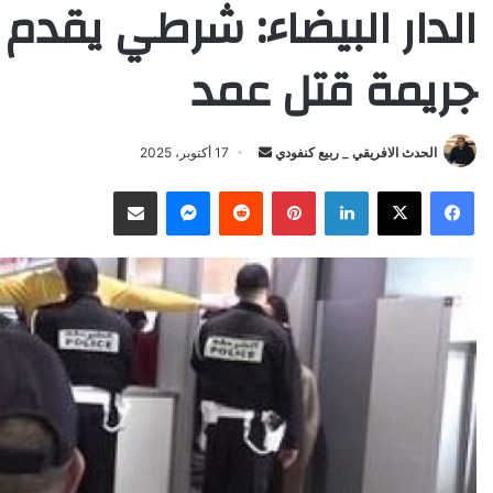
الدار البيضاء: شرطي يقدم ع
جريمة قتل عمد
Send
الحدث الافريقي _ ربيع كنفودي
17 أكتوبر، 2025
an
X
Facebook
LinkedIn
Pinterest
Reddit
Messenger
انشر عبر البريد الإلكتروني
email