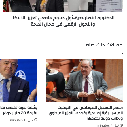
والتحول
الرقمي
الدكتورة انتصار حدية..أول دبلوم جامعي تعزيزا للابتكار
في
والتحول الرقمي في مجال الصحة
مجال
الصحة
مقالات ذات صلة
رسوم التسجيل للموظفين في التوقيت
وثيقة سرية تكشف تفاص
الميسر ..رؤية إصلاحية يقودها الوزير الميداوي
بقيمة 20 مليار دولار
وتجارب دولية تدعمها
قبل 12 minutes
قبل 4 minutes