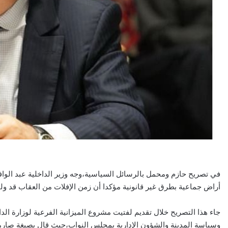
في تصريح حازم ومحمل بالرسائل السياسية،وجه وزير الداخلية عبد الواف
أراض جماعية بطرق غير قانونية مؤكدا أن زمن الإفلات من العقاب قد ولى
وسياسة المدينة والشؤون الإدارية بمجلس النواب،حيث قال بصيغة صارم