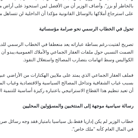
بالخاطر أو بزز”. وأضاف الوزير أن من الأفضل لمن استحوذ على أراض مخ
على استرجاع أملاكها بالوسائل القانونية مؤكدا أن الداخلية لن تتساهل م
تحول في الخطاب الرسمي نحو صرامة مؤسساتية
تصريح لفتيت،رغم بساطة عباراته يعد منعطفا في الخطاب الرسمي للدولة
الصمت النسبي حول ملفات العقار الجماعي والأملاك العمومية،يبدو أن وز
الكواليس وسط اتهامات بتضارب المصالح واستغلال النفوذ.
فملف العقار الجماعي الذي يمتد على ملايين الهكتارات من الأراضي عبر
بسبب غياب الشفافية وتداخل المصالح السياسية والاقتصادية وغياب الم
أن تعيد تنظيم هذا القطاع الاستراتيجي باعتباره ركيزة أساسية للتنمية
رسالة سياسية موجهة إلى المنتخبين والمسؤولين المحليين
خطاب الوزير لم يكن إداريا فقط،بل سياسيا بامتياز.فقد وجه رسائل صريح
في المال العام كأنه “ملك خاص”.