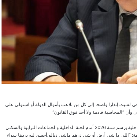
ي لفتيت إنذارا واضحا إلى كل من تلاعب بأموال الدولة أو استولى على
 وأن “المحاسبة قادمة ولا أحد فوق القانون”.
جاء هذا التصريح خلال تقديم لفتيت مشروع الميزانية الفرعية لوزارة الداخلية برسم سنة 2026 أمام لجنة الداخلية والجماعات الترابية والسكنى
ة: “اللي دا شي أرض أو شي درهم ماشي ديالو،أحسن ليه يردها سواء