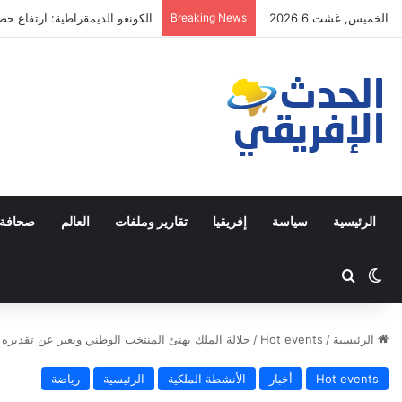
الخميس, غشت 6 2026
Breaking News
فرنسا: موجة الحر ترفع خطر حر
الرئيسية
سياسة
إفريقيا
تقارير وملفات
العالم
صحافة 
Switch skin
ابحث عن
الرئيسية
/
Hot events
/
جلالة الملك يهنئ المنتخب الوطني ويعبر عن تقديره ل
Hot events
أخبار
الأنشطة الملكية
الرئيسية
رياضة