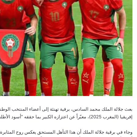
بعث جلالة الملك محمد السادس، برقية تهنئة إلى أعضاء المنتخب الوطني 
إفريقيا (المغرب 2025)، معبّراً عن اعتزازه الكبير بما حققه “أسود الأطلس” من إنجاز قاري مشرف.
وجاء في برقية جلالة الملك أن هذا التأهل المستحق يعكس روح المثابرة وال