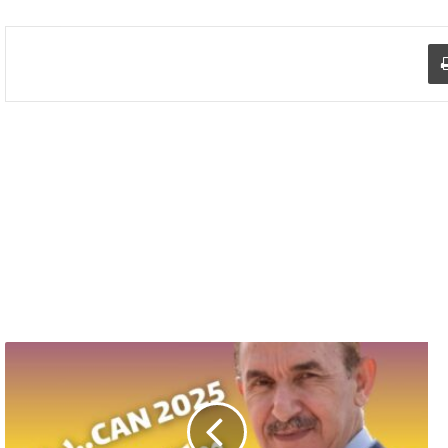
د الإلكتروني
اطبع
CAN2025..دروس
ومكاسب
تتجاوز
المستطيل
الأخضر