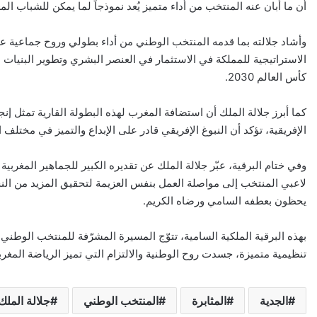
أن ما أبان عنه المنتخب من أداء متميز يُعد نموذجاً لما يمكن للشباب ال
وأشاد جلالته بما قدمه المنتخب الوطني من أداء بطولي وروح جماعية عالي
الاستراتيجية للمملكة في الاستثمار في العنصر البشري وتطوير البنيات ا
كأس العالم 2030.
كما أبرز جلالة الملك أن استضافة المغرب لهذه البطولة القارية تمثل إنجازا
الإفريقية، تؤكد أن النبوغ الإفريقي قادر على الإبداع والتميز في مختلف 
وفي ختام البرقية، عبّر جلالة الملك عن تقديره الكبير للجماهير المغر
لاعبي المنتخب إلى مواصلة العمل بنفس العزيمة لتحقيق المزيد من النج
يحظون بعطفه السامي ورضاه الكريم.
تنظيمية متميزة، جسدت روح الوطنية والالتزام التي تميز الرياضة المغربي
الجدية
المثابرة
المنتخب الوطني
جلالة الملك