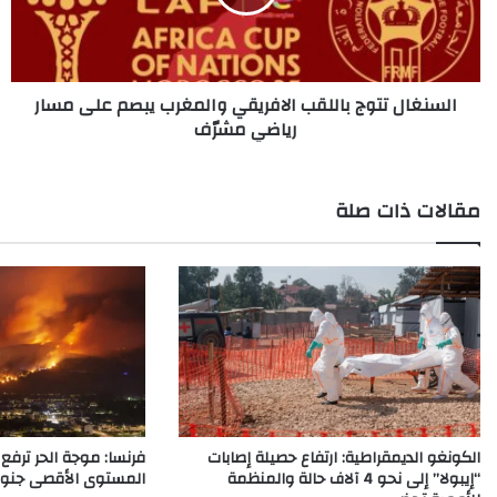
يبصم
على
مسار
رياضي
السنغال تتوج باللقب الافريقي والمغرب يبصم على مسار
مشرّف
رياضي مشرّف
مقالات ذات صلة
الكونغو الديمقراطية: ارتفاع حصيلة إصابات
فرنسا: موجة الحر ترفع 
“إيبولا” إلى نحو 4 آلاف حالة والمنظمة
المستوى الأقصى جنوب