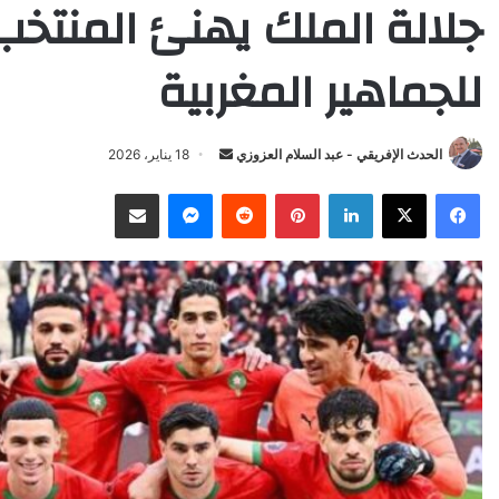
جلالة الملك يهنئ المنتخب
للجماهير المغربية
Send
الحدث الإفريقي - عبد السلام العزوزي
18 يناير، 2026
an
X
Facebook
LinkedIn
Pinterest
Reddit
Messenger
انشر عبر البريد الإلكتروني
email