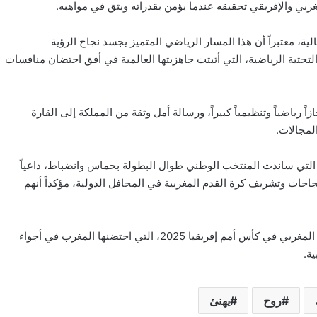
مغربي والإفريقي تحقيقه عندما يؤمن بقدراته ويثق في مواهبه.
ة، معتبراً أن هذا المسار الرياضي المتميز يجسد نجاح الرؤية
لتحتية الرياضية، التي أثبتت جاهزيتها العالمية في أفق احتضان منافسات
ً رياضياً وتنظيمياً كبيراً، ورسالة أمل وثقة من المملكة إلى القارة
المجالات.
بية التي ساندت المنتخب الوطني طوال البطولة بحماس وانضباط، داعياً
احات وتشريف كرة القدم المغربية في المحافل الدولية، مؤكداً أنهم
بهذه البرقية الملكية السامية، تتوّج المسيرة المشرّفة للمنتخب الوطني المغربي في كأس أمم إفريقيا 2025، التي احتضنها المغرب في أجواء
ة.
روح
يهنئ