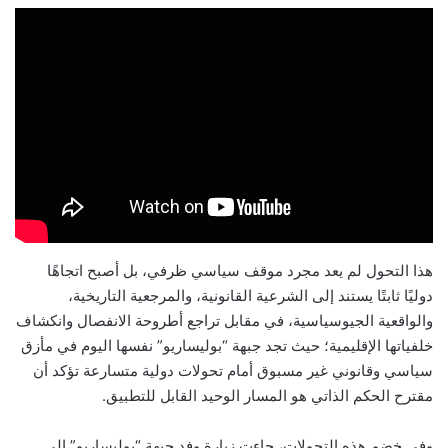
هذا التحول لم يعد مجرد موقف سياسي ظرفي، بل أصبح اتجاهًا
دوليًا ثابتًا يستند إلى الشرعية القانونية، والمرجعية التاريخية،
والواقعية الجيوسياسية، في مقابل تراجع أطروحة الانفصال وانكشاف
خلفياتها الإقليمية؛ حيث تجد جبهة “بوليساريو” نفسها اليوم في مأزق
سياسي وقانوني غير مسبوق أمام تحولات دولية متسارعة تؤكد أن
مقترح الحكم الذاتي هو المسار الوحيد القابل للتطبيق.
وفي خضم هذه التحولات، جاءت زيارة وفد جبهة “بوليساريو” إلى