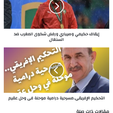
ورفض
شكوى
المغرب
ضد
السنغال
إيقاف حكيمي وصيباري ورفض شكوى المغرب ضد
السنغال
التحكيم
الإفريقي..مسرحية
درامية
موحلة
في
وحل
عقيم
التحكيم الإفريقي..مسرحية درامية موحلة في وحل عقيم
مقالات ذات صلة