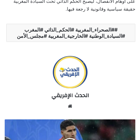
على أوهام الانفصال، ليصبح الحكم الذاتي تحت السيادة المغربية
حقيقة سياسية وقانونية لا رجعة فيها.
#الصحراء_المغربية #الحكم_الذاتي #المغرب
#السيادة_الوطنية #الخارجية_المغربية #مجلس_الأمن
الحدث الإفريقي
Website
إيقاف
حكيمي
وصيباري