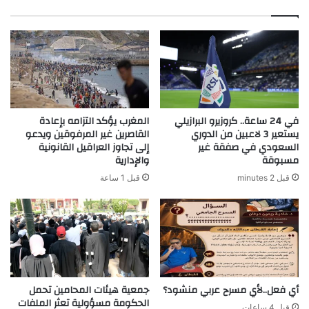
في 24 ساعة.. كروزيرو البرازيلي
المغرب يؤكد التزامه بإعادة
يستعير 3 لاعبين من الدوري
القاصرين غير المرفوقين ويدعو
السعودي في صفقة غير
إلى تجاوز العراقيل القانونية
مسبوقة
والإدارية
قبل 2 minutes
قبل 1 ساعة
أي فعل..لأي مسرح عربي منشود؟
جمعية هيئات المحامين تحمل
الحكومة مسؤولية تعثر الملفات
قبل 4 ساعات