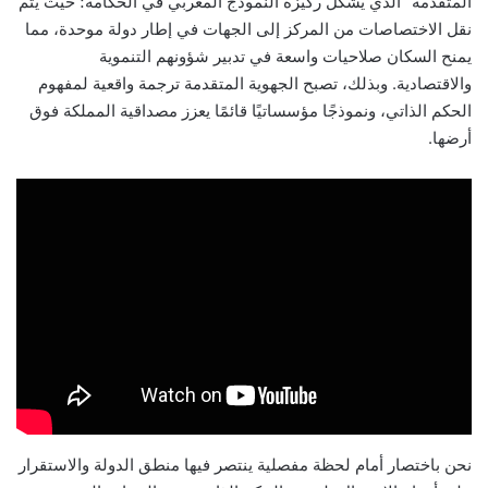
المتقدمة” الذي يشكل ركيزة النموذج المغربي في الحكامة؛ حيث يتم
نقل الاختصاصات من المركز إلى الجهات في إطار دولة موحدة، مما
يمنح السكان صلاحيات واسعة في تدبير شؤونهم التنموية
والاقتصادية. وبذلك، تصبح الجهوية المتقدمة ترجمة واقعية لمفهوم
الحكم الذاتي، ونموذجًا مؤسساتيًا قائمًا يعزز مصداقية المملكة فوق
أرضها.
نحن باختصار أمام لحظة مفصلية ينتصر فيها منطق الدولة والاستقرار