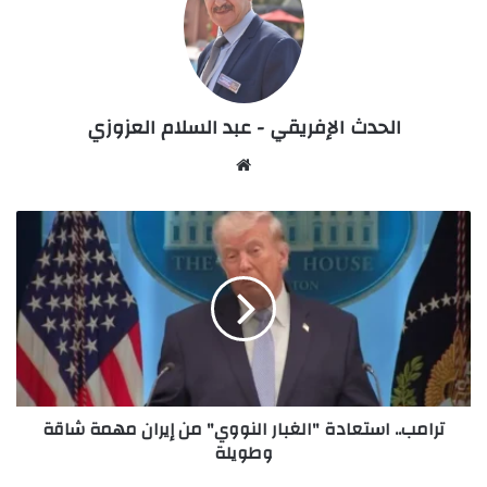
الحدث الإفريقي - عبد السلام العزوزي
Website
ترامب..
استعادة
"الغبار
النووي"
من
إيران
مهمة
شاقة
وطويلة
ترامب.. استعادة "الغبار النووي" من إيران مهمة شاقة
وطويلة