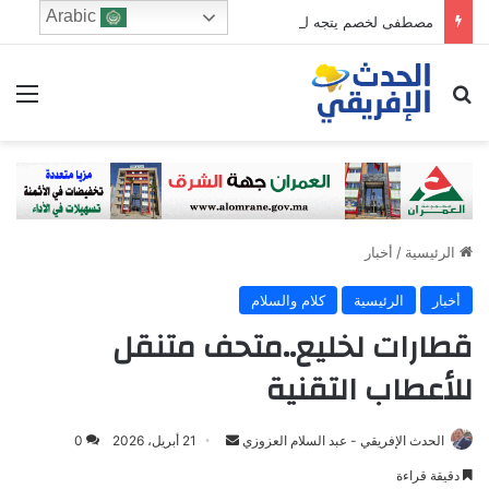
Arabic
مصطفى لخصم يتجه للترشح في دائرة فاس الجنوبي
ابحث عن
الق
الرئيسية
/
أخبار
أخبار
الرئيسية
كلام والسلام
قطارات لخليع..متحف متنقل
للأعطاب التقنية
Send
الحدث الإفريقي - عبد السلام العزوزي
21 أبريل، 2026
0
an
دقيقة قراءة