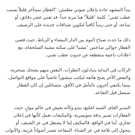
يبدأ المشهد عادة بإعلان صوتي مطمئن: “القطار سيتأخر قليلاً بسبب
عطب تقني”. كلمة “قليلاً” هنا مرنة جداً، قد تعني عشر دقائق، أو
ساعة، أو حتى زمناً كافياً لتكوين صداقات جديدة على الرصيف.
ذلك ما حدث صباح اليوم بين الدار البيضاء و الرباط، حيث قضى
القطار حوالي ساعتين “مشيا”على سكته مشية السلحفاة، مع
اعلانات ناعمة متقطعة عن حدوث عطب تقني..
الركاب في البداية يتبادلون النظرات، البعض منهم يضحك بسخرية،
والبعض الآخر يفتح هاتفه ليكتب منشوراً غاضباً على مواقع التواصل،
بينما يكتفي آخرون بالتأمل في الأفق، متسائلين إن كان القطار
سيصل قبل التقاعد.
المدير العام، السيد لخليع، يبدو وكأنه يعيش في عالم موازٍ، حيث
القطارات تسير بدقة سويسرية، والمكيفات تعمل كأنها في إعلان
تجاري. أما في الواقع، فالمكيف إما لا يشتغل في عز الصيف، أو
يتحول إلى ثلاجة في عز الشتاء. المقاعد تصدر أصواتاً غريبة، والأبواب