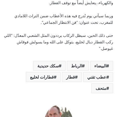
والكهرباء، يتعايش أيضاً مع توقف القطار.
وربما سيأتي يوم تُدرج فيه هذه الأعطاب ضمن التراث اللامادي
للمغرب، تحت عنوان: “فن الانتظار الجماعي”.
حتى ذلك الحين، سيظل الركاب يرددون المثل الشعبي المعدّل: “اللي
ركب القطار ديال لخليع، يتوكل على الله وما يسولش فوقاش
غيوصل.”
البيضاء
الرباط
سكك حديدية
عطب تقني
قطار
قطارات لخليع
متحف