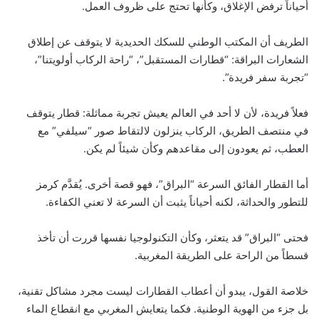
أحياناً ترفض الإغلاق، وكأنها تحتج على ظروف العمل.
الطريف أن المكتب الوطني للسكك الحديدية لا يتوقف عن إطلاق
الشعارات البراقة: “قطارات المستقبل”، “راحة الركاب أولويتنا”،
“تجربة سفر فريدة”.
فعلاً فريدة، لأن لا أحد في العالم يعيش تجربة مماثلة: قطار يتوقف
في منتصف الطريق، الركاب ينزلون لالتقاط صور “سيلفي” مع
العطب، ثم يعودون إلى مقاعدهم وكأن شيئاً لم يكن.
أما القطار الفائق السرعة “البراق”، فهو قصة أخرى. يُقدَّم كرمز
للتطور والحداثة، لكنه أحياناً يثبت أن السرعة لا تعني الكفاءة.
فحتى “البراق” قد يتعثر، وكأن التكنولوجيا نفسها قررت أن تأخذ
قسطاً من الراحة على الطريقة المغربية.
خلاصة القول، يبدو أن أعطاب القطارات ليست مجرد مشاكل تقنية،
بل جزء من الهوية الوطنية. فكما يتعايش المغربي مع انقطاع الماء