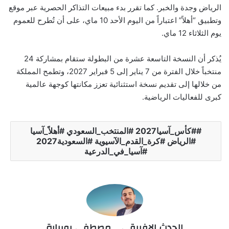
الرياض وجدة والخبر. كما تقرر بدء مبيعات التذاكر الحصرية عبر موقع
وتطبيق “أهلاً” اعتباراً من اليوم الأحد 10 ماي، على أن تُطرح للعموم
يوم الثلاثاء 12 ماي.
يُذكر أن النسخة التاسعة عشرة من البطولة ستقام بمشاركة 24
منتخباً خلال الفترة من 7 يناير إلى 5 فبراير 2027، وتطمح المملكة
من خلالها إلى تقديم نسخة استثنائية تعزز مكانتها كوجهة عالمية
كبرى للفعاليات الرياضية.
#كأس_آسيا2027 #المنتخب_السعودي #أهلاً_آسيا
#الرياض #كرة_القدم_الآسيوية #السعودية2027
#آسيا_في_الدرعية
الحدث الافريقي _ مصطفى بوريابة