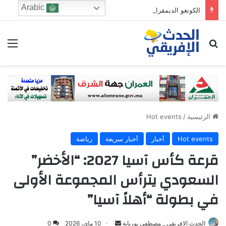
Arabic
الكونغو الديمقراطية: ارتفاع حصيلة إصابات “إيبولا” إلى نحو 4 آلاف حالة والمنظمة الأممية تحذر
ابحث عن
الق
الرئيسية
/
Hot events
Hot events
أخبار
أخبار سريعة
رياضة
قرعة كأس آسيا 2027: “الأخضر”
السعودي يترأس المجموعة الأولى
في بطولة “أهلاً آسيا”
Send
الحدث الافريقي _ مصطفى بوريابة
10 ماي، 2026
0