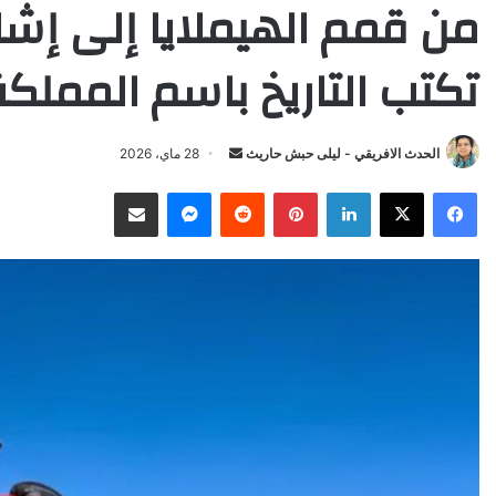
من قمم الهيملايا إلى إش
تكتب التاريخ باسم المملكة
Send
الحدث الافريقي - ليلى حبش حاريث
28 ماي، 2026
an
X
Facebook
LinkedIn
Pinterest
Reddit
Messenger
انشر عبر البريد الإلكتروني
email