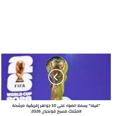
"فيفا"
يسلط
الضوء
على
10
جواهر
إفريقية
مرشحة
لامتلاك
"فيفا" يسلط الضوء على 10 جواهر إفريقية مرشحة
مسرح
لامتلاك مسرح مونديال 2026
مونديال
2026