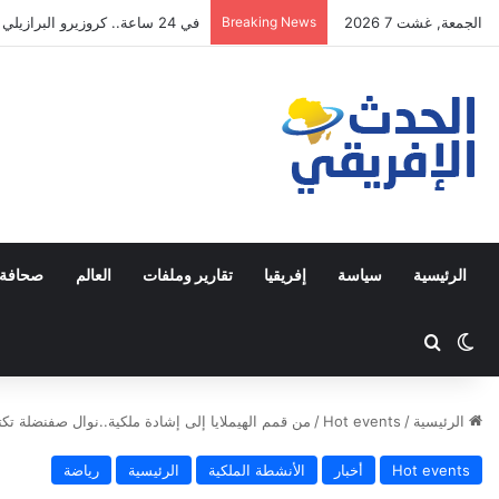
الجمعة, غشت 7 2026
Breaking News
في 24 ساعة.. كروزيرو البرازيلي يستعير 3 لاعبين من الدوري السعودي في صفقة غير مسبوقة
الرئيسية
سياسة
إفريقيا
تقارير وملفات
العالم
صحافة 
Switch skin
ابحث عن
الرئيسية
/
Hot events
/
من قمم الهيملايا إلى إشادة ملكية..نوال صفنضلة تكت
Hot events
أخبار
الأنشطة الملكية
الرئيسية
رياضة