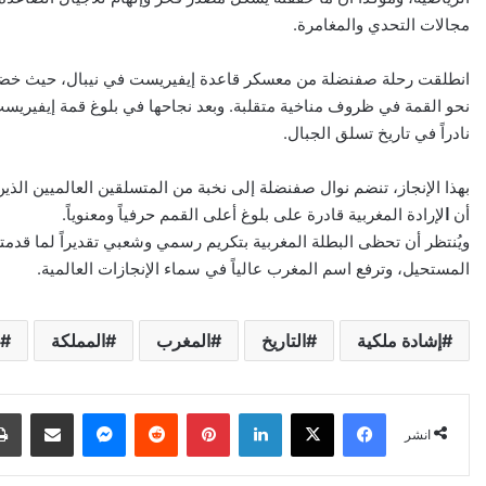
مجالات التحدي والمغامرة.
انطلقت رحلة صفنضلة من معسكر قاعدة إيفيريست في نيبال، حيث خضعت لت
نحو القمة في ظروف مناخية متقلبة. وبعد نجاحها في بلوغ قمة إيفيريست
نادراً في تاريخ تسلق الجبال.
بهذا الإنجاز، تنضم نوال صفنضلة إلى نخبة من المتسلقين العالميين الذ
أن
ا
لإرادة المغربية قادرة على بلوغ أعلى القمم حرفياً ومعنوياً.
ويُنتظر أن تحظى البطلة المغربية بتكريم رسمي وشعبي تقديراً لما قدم
المستحيل، وترفع اسم المغرب عالياً في سماء الإنجازات العالمية.
إشادة ملكية
التاريخ
المغرب
المملكة
X
Facebook
LinkedIn
Pinterest
Reddit
Messenger
انشر عبر البري
انشر