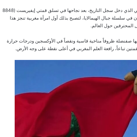
و حققت المتسلقة المغربية نوال صفنضلة هذا الإنجاز الرياضي الاستثنائي الذي دخل سجل التاريخ، بعد نجاحها في تسلق قمتي إيفيريست (8848
 والمتجاورتان في سلسلة جبال الهيمالايا، لتصبح بذلك أول امرأة مغربية تنجز هذا
المحترفين حول العالم.
ها صفنضلة ظروفاً مناخية قاسية ونقصاً في الأوكسجين ودرجات حرارة
قمتين تباعاً، رافعة العلم المغربي في أعلى نقطة على وجه الأرض.