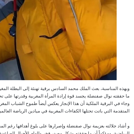
وبهذه المناسبة، بعث الملك محمد السادس برقية تهنئة إلى البطلة المغربية
ما حققته نوال صفنضلة يجسد قوة إرادة المرأة المغربية وقدرتها على 
وجاء في البرقية الملكية أن هذا الإنجاز يعكس أيضاً طموح الشباب المغربي
المتقدمة التي باتت تحتلها الكفاءات المغربية في ميادين الرياضة العالمي
و أشاد جلالته بعزيمة نوال صفنضلة وإصرارها على بلوغ أهدافها رغم المخا
الرياضية، ومؤكداً أن ما حققته يشكل مصدر فخر وإلهام للأجيال الصاعدة