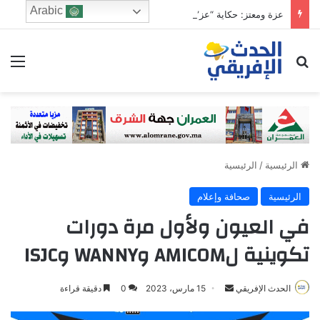
Arabic
عزة ومعتز: حكاية “عز” في غمار شارع المُعزفي قلب القاهرة التي لا تنام
ابحث عن
الق
الرئيسية
/
الرئيسية
الرئيسية
صحافة وإعلام
في العيون ولأول مرة دورات
تكوينية لAMICOM وWANNY وISJC
Send
الحدث الإفريقي
15 مارس، 2023
0
دقيقة قراءة
an