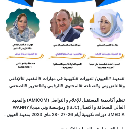
email
#
مدينة
#
العيون/
#
دورات
#
تكوينية في مهارات
#
التقديم
#
الإذاعي
و
#
التلفزيوني و
#
صناعة
#
المحتوى
#
الرقمي و
#
التحرير
#
الصحفي
تنظم أكاديمية المستقبل للإعلام و التواصل (
AMICOM
) والمعهد
العالي للصحافة و الاتصال
(ISJC)
ومؤسسة وني ميديا
(WANNY
MEDIA)
، دورات تكوينية أيام 26-27 -28 ماي 2023 بمدينة العيون .
رابط التسجيل في الدورات التكوينية: