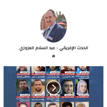
الحدث الإفريقي - عبد السلام العزوزي
Website
19
صحفيا
شهيدا
فلسطينيا
استهدفتهم
صواريخ
اسرائيل