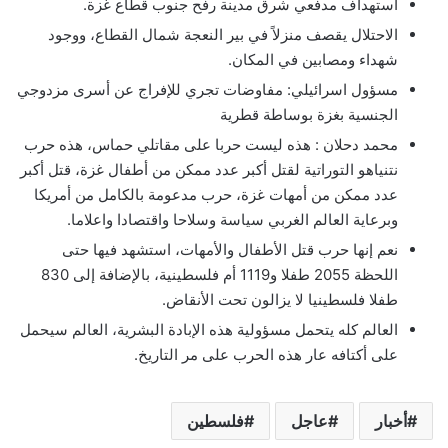
استهداف مدفعي شرق مدينة رفح جنوب قطاع غزة.
الاحتلال يقصف منزلاً في بير النعجة شمال القطاع، ووجود
شهداء ومصابين في المكان.
مسؤول اسرائيلي: مفاوضات تجري للإفراج عن أسرى مزدوجي
الجنسية بغزة بوساطة قطرية
محمد دحلان : هذه ليست حربا على مقاتلي حماس، هذه حرب
نتنياهو التوراتية لقتل أكبر عدد ممكن من أطفال غزة، قتل أكبر
عدد ممكن من أمهات غزة، حرب مدعومة بالكامل من أمريكا
وبرعاية العالم الغربي سياسة وسلاحا واقتصادا واعلاما.
نعم إنها حرب قتل الأطفال والأمهات، استشهد فيها حتى
اللحظة 2055 طفلا و1119 أم فلسطينية، بالإضافة إلى 830
طفلا فلسطينيا لا يزالون تحت الأنقاض.
العالم كله يتحمل مسؤولية هذه الإبادة البشرية، العالم سيحمل
على أكتافه عار هذه الحرب على مر التاريخ.
أخبار
عاجل
فلسطين