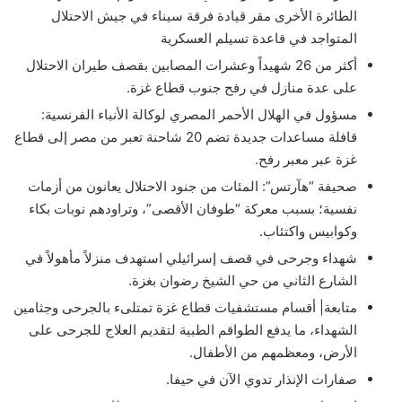
الطائرة الأخرى مقر قيادة فرقة سيناء في جيش الاحتلال
المتواجد في قاعدة تسيلم العسكرية
أكثر من 26 شهيداً وعشرات المصابين بقصف طيران الاحتلال
على عدة منازل في رفح جنوب قطاع غزة.
مسؤول في الهلال الأحمر المصري لوكالة الأنباء الفرنسية:
قافلة مساعدات جديدة تضم 20 شاحنة تعبر من مصر إلى قطاع
غزة عبر معبر رفح.
صحيفة “هآرتس”: المئات من جنود الاحتلال يعانون من أزمات
نفسية؛ بسبب معركة “طوفان الأقصى”، وتراودهم نوبات بكاء
وكوابيس واكتئاب.
شهداء وجرحى في قصف إسرائيلي استهدف منزلاً مأهولاً في
الشارع الثاني من حي الشيخ رضوان بغزة.
متابعة| أقسام مستشفيات قطاع غزة تمتلىء بالجرحى وجثامين
الشهداء، ما يدفع الطواقم الطبية لتقديم العلاج للجرحى على
الأرض، ومعظمهم من الأطفال.
صفارات الإنذار تدوي الآن في حيفا.