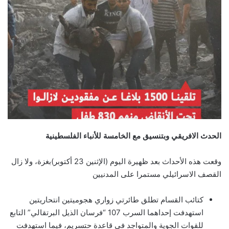
الحدث الافريقي وبتنسيق مع الخامسة للأنباء الفلسطينية
وقعت هذه الأحداث بعد ظهيرة اليوم (الإثنين 23 أكتوبر)بغزة، ولا زال
القصف الاسرائيلي مستمرا على المدنيين
كتائب القسام تطلق طائرتي زواري هجوميتين انتحاريتين
استهدفت إحداهما السرب 107 “فرسان الذيل البرتقالي” التابع
للقوات الجوية والمتواجد في قاعدة حتسريم، فيما استهدفت