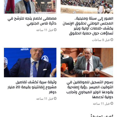
العبور إلى سبتة ومليلية..
مصطفى لخصم يتجه للترشح في
المجلس الوطني لحقوق الإنسان
دائرة فاس الجنوبي
يكشف خلاصات أولية ويثير
قبل 11 ساعة
تساؤلات حول حماية الحقوق
قبل 9 ساعات
رسوم التسجيل للموظفين في
وثيقة سرية تكشف تفاصيل
التوقيت الميسر ..رؤية إصلاحية
مشروع إنفانتينو بقيمة 20 مليار
يقودها الوزير الميداوي وتجارب
دولار
دولية تدعمها
قبل 11 ساعة
قبل 11 ساعة