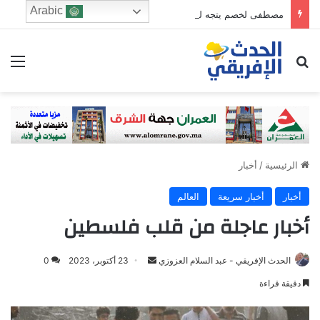
Arabic
مصطفى لخصم يتجه للترشح في دائرة فاس الجنوبي
ابحث عن
الق
الرئيسية
/
أخبار
أخبار
أخبار سريعة
العالم
أخبار عاجلة من قلب فلسطين
Send
الحدث الإفريقي - عبد السلام العزوزي
23 أكتوبر، 2023
0
an
دقيقة قراءة
email