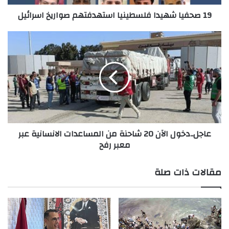
19 صحفيا شهيدا فلسطينيا استهدفتهم صواريخ اسرائيل
عاجل..دخول
الآن
20
شاحنة
من
المساعدات
الانسانية
عبر
معبر
عاجل..دخول الآن 20 شاحنة من المساعدات الانسانية عبر
رفح
معبر رفح
مقالات ذات صلة