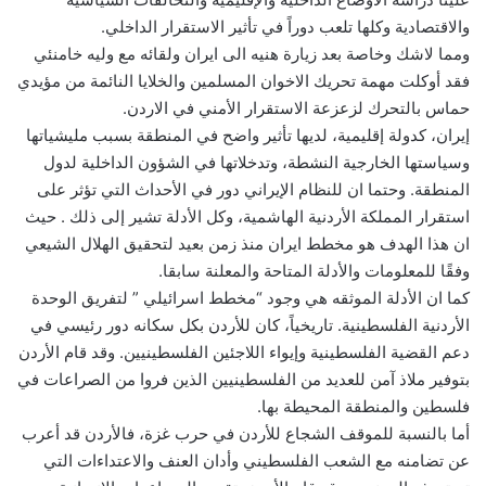
والاقتصادية وكلها تلعب دوراً في تأثير الاستقرار الداخلي.
ومما لاشك وخاصة بعد زيارة هنيه الى ايران ولقائه مع وليه خامنئي
فقد أوكلت مهمة تحريك الاخوان المسلمين والخلايا النائمة من مؤيدي
حماس بالتحرك لزعزعة الاستقرار الأمني في الاردن.
إيران، كدولة إقليمية، لديها تأثير واضح في المنطقة بسبب مليشياتها
وسياستها الخارجية النشطة، وتدخلاتها في الشؤون الداخلية لدول
المنطقة. وحتما ان للنظام الإيراني دور في الأحداث التي تؤثر على
استقرار المملكة الأردنية الهاشمية، وكل الأدلة تشير إلى ذلك . حيث
ان هذا الهدف هو مخطط ايران منذ زمن بعيد لتحقيق الهلال الشيعي
وفقًا للمعلومات والأدلة المتاحة والمعلنة سابقا.
كما ان الأدلة الموثقه هي وجود “مخطط اسرائيلي ” لتفريق الوحدة
الأردنية الفلسطينية. تاريخياً، كان للأردن بكل سكانه دور رئيسي في
دعم القضية الفلسطينية وإيواء اللاجئين الفلسطينيين. وقد قام الأردن
بتوفير ملاذ آمن للعديد من الفلسطينيين الذين فروا من الصراعات في
فلسطين والمنطقة المحيطة بها.
أما بالنسبة للموقف الشجاع للأردن في حرب غزة، فالأردن قد أعرب
عن تضامنه مع الشعب الفلسطيني وأدان العنف والاعتداءات التي