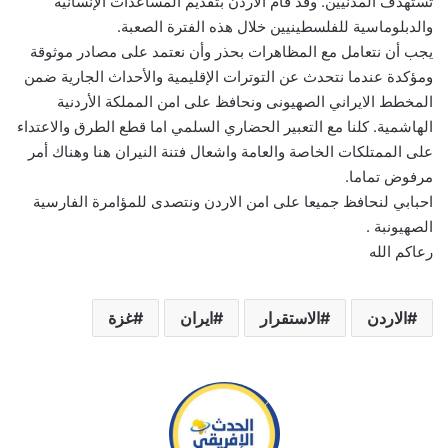
تستهدف المدنيين. وقد قام الأردن بتقديم المساعدات الإنسانية
والدبلوماسية للفلسطينيين خلال هذه الفترة الصعبة.
يجب أن نتعامل مع المظاهرات بحذر وأن نعتمد على مصادر موثوقة
ومؤكدة عندما نتحدث عن التوترات الإقليمية والأحداث الجارية ضمن
المخطط الايراني الصهيونى ونحافظ على امن المملكة الأردنية
الهاشمية. كلنا مع التعبير الحضاري السلمي اما قطع الطرق والاعتداء
على الممتلكات الخاصة والعامة واشعال فتنة النيران هنا وهناك أمر
مرفوض تماما.
احبابي لنحافظ جميعا على امن الاردن ونتصدى للمؤامرة الفارسية
الصهيونبة .
رعاكم الله
الاردن
الاستقرار
ايران
غزة