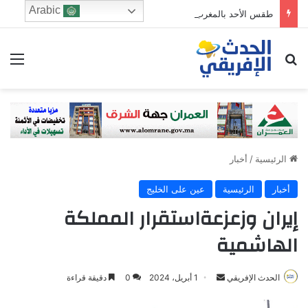
Arabic
طقس الأحد بالمغرب.. أجواء حارة وزخات رعدية ورياح قوية بعدد من المناطق
ابحث عن
الق
الرئيسية
/
أخبار
أخبار
الرئيسية
عين على الخليج
إيران وزعزعةاستقرار المملكة
الهاشمية
Send
الحدث الإفريقي
1 أبريل، 2024
0
دقيقة قراءة
an